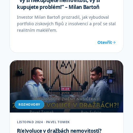
“Vy si nekupujete nemovitost, vy si
kupujete problém!” – Milan Bartoň
Investor Milan Bartoň prozradil, jak vybudoval
portfolio ziskových flipů z insolvencí a proč se stal
realitním makléřem.
Otevřít
ROZHOVORY
LISTOPAD 2024 · PAVEL TOMEK
R(e)voluce v dražbách nemovitostí?