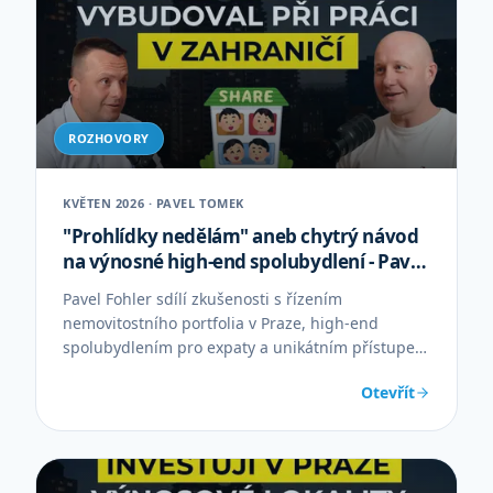
ROZHOVORY
KVĚTEN 2026 · PAVEL TOMEK
"Prohlídky nedělám" aneb chytrý návod
na výnosné high-end spolubydlení - Pavel
Fohler
Pavel Fohler sdílí zkušenosti s řízením
nemovitostního portfolia v Praze, high-end
spolubydlením pro expaty a unikátním přístupem
bez prohlídek.
Otevřít