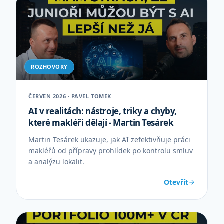
ROZHOVORY
ČERVEN 2026 · PAVEL TOMEK
AI v realitách: nástroje, triky a chyby,
které makléři dělají - Martin Tesárek
Martin Tesárek ukazuje, jak AI zefektivňuje práci
makléřů od přípravy prohlídek po kontrolu smluv
a analýzu lokalit.
Otevřít