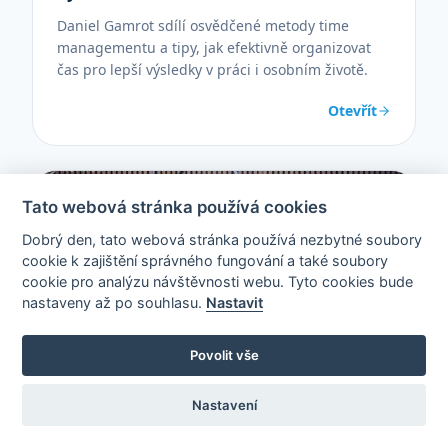
Daniel Gamrot sdílí osvědčené metody time
managementu a tipy, jak efektivně organizovat
čas pro lepší výsledky v práci i osobním životě.
Otevřít
Tato webová stránka používá cookies
Dobrý den, tato webová stránka používá nezbytné soubory
cookie k zajištění správného fungování a také soubory
cookie pro analýzu návštěvnosti webu. Tyto cookies bude
nastaveny až po souhlasu.
Nastavit
ROZHOVORY
Povolit vše
SRPEN 2024 · PAVEL TOMEK
Nastavení
Nemovitosti nebo krypto? Jak investují
bohatí? Kirill Juran