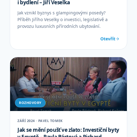
i bydlení – Jiří Veselka
Jak vznikl byznys s glampingovými posedy?
Příběh Jiřího Veselky o investici, legislativě a
provozu luxusních přírodních ubytování.
Otevřít
ROZHOVORY
ZÁŘÍ 2024 · PAVEL TOMEK
Jak se mění poušť ve zlato: Investiční byty
v Egyptě – Pavla Bártová a Richard