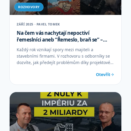
ROZHOVORY
ZÁŘÍ 2025 · PAVEL TOMEK
Na čem vás nachytají nepoctiví
řemeslníci aneb “Řemeslo, braň se” –
Roman Kučera, Eva Kopecká
Každý rok vznikají spory mezi majiteli a
stavebními firmami. V rozhovoru s odborníky se
dozvíte, jak předejít problémům díky projektové
dokumentaci, rozpočtu a smlouvě.
Otevřít