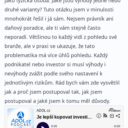
jako fyzická osoba. Jaké jsou výhody jedné nebo
druhé varianty? Tuto otázku jsem v minulosti
mnohokrát řešil i já sám. Nejsem právník ani
daňový poradce, ale ti vám stejně často
neporadí. Většinou to každý vidí z pohledu své
branže, ale v praxi se ukazuje, že tato
problematika má více úhlů pohledu. Každý
podnikatel nebo investor si musí výhody i
nevýhody zvážit podle svého nastavení k
jednotlivým rizikům. Rád bych vám zde vysvětlil
jak a proč jsem postupoval tak, jak jsem
postupoval a jaké jsem k tomu měl důvody.