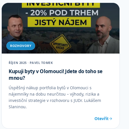
ROZHOVORY
ŘÍJEN 2025 · PAVEL TOMEK
Kupuji byty v Olomouci! Jdete do toho se
mnou?
Úspěšný nákup portfolia bytů v Olomouci s
nájemníky na dobu neurčitou – výhody, rizika a
investiční strategie v rozhovoru s JUDr. Lukášem
Slaninou.
Otevřít