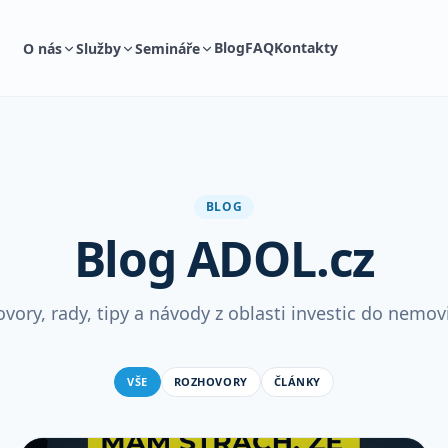
Blog
FAQ
Kontakty
O nás
Služby
Semináře
BLOG
Blog ADOL.cz
vory, rady, tipy a návody z oblasti investic do nemovi
VŠE
ROZHOVORY
ČLÁNKY