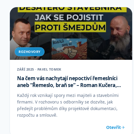
ROZHOVORY
ZÁŘÍ 2025 · PAVEL TOMEK
Na čem vás nachytají nepoctiví řemeslníci
aneb “Řemeslo, braň se” – Roman Kučera,
Eva Kopecká
Každý rok vznikají spory mezi majiteli a stavebními
firmami. V rozhovoru s odborníky se dozvíte, jak
předejít problémům díky projektové dokumentaci,
rozpočtu a smlouvě.
Otevřít