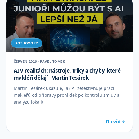
ROZHOVORY
ČERVEN 2026 · PAVEL TOMEK
AI v realitách: nástroje, triky a chyby, které
makléři dělají - Martin Tesárek
Martin Tesárek ukazuje, jak AI zefektivňuje práci
makléřů od přípravy prohlídek po kontrolu smluv a
analýzu lokalit.
Otevřít