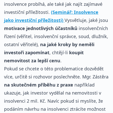
insolvence probíhá, ale také jak najít zajímavé
investiční příležitosti.
(Seminář: Insolvence
jako investiční příležitosti)
Vysvětluje, jaké jsou
motivace jednotlivých účastníků
insolvenčních
řízení (věřitel, insolvenční správce, soud, dlužník,
ostatní věřitelé),
na jaké kroky by neměli
investoři zapomínat
, chtějí-li
koupit
nemovitost za lepší cenu
.
Pokud se chcete o této problematice dozvědět
více, určitě si rozhovor poslechněte. Mgr. Zástěra
na skutečném příběhu z praxe
například
ukazuje, jak investor vydělal na nemovitosti v
insolvenci 2 mil. Kč. Navíc pokud si myslíte, že
podáním návrhu na insolvenci ztrácíte možnost