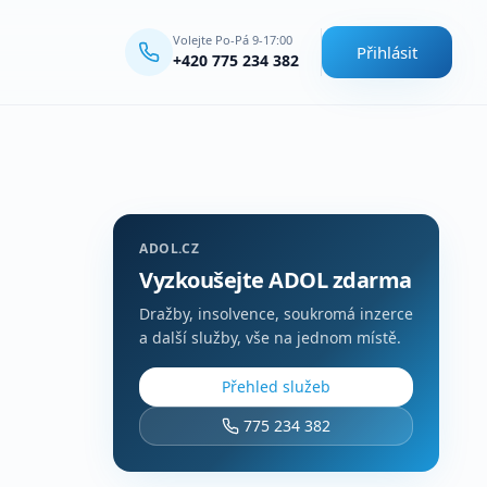
Volejte Po-Pá 9-17:00
Přihlásit
+420 775 234 382
ADOL.CZ
Vyzkoušejte ADOL zdarma
Dražby, insolvence, soukromá inzerce
a další služby, vše na jednom místě.
Přehled služeb
775 234 382