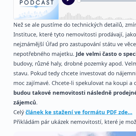
Než se ale pustíme do technických detailů, zmíni
Instituce, které tyto nemovitosti prodávají, jak
nejznámější Úřad pro zastupování státu ve věce
nepotřebného majetku.
Jde velmi často o spec
budovy, různé haly, drobné pozemky apod. Velm
stavu. Pokud tedy chcete investovat do nájemn
moc zajímavé. Chcete-li spekulovat na koupi a 
budou takové nemovitosti následně prodejné 
zájemců
.
Celý
článek ke stažení ve formátu PDF zde...
Přikládám pár ukázek nemovitostí, které je mo