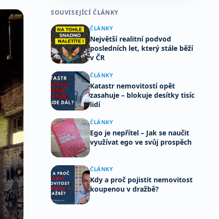
SOUVISEJÍCÍ ČLÁNKY
ČLÁNKY
Největší realitní podvod
posledních let, který stále běží
v ČR
ČLÁNKY
Katastr nemovitostí opět
zasahuje – blokuje desítky tisíc
lidí
ČLÁNKY
Ego je nepřítel – Jak se naučit
využívat ego ve svůj prospěch
ČLÁNKY
Kdy a proč pojistit nemovitost
koupenou v dražbě?