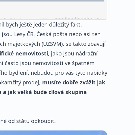
l bych ještě jeden důležitý fakt.
o jsou Lesy ČR, Česká pošta nebo asi ten
ch majetkových (ÚZSVM), se takto zbavují
ifické nemovitosti
, jako jsou nádražní
i často jsou nemovitosti ve špatném
ího bydlení, nebudou pro vás tyto nabídky
okamžitý prodej,
musíte dobře zvážit jak
a jak velká bude cílová skupina
žné od státu odkoupit.