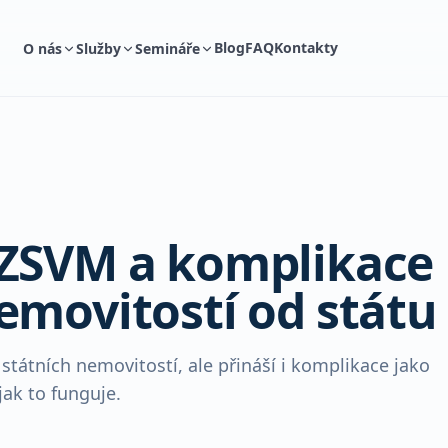
Blog
FAQ
Kontakty
O nás
Služby
Semináře
ÚZSVM a komplikace
emovitostí od státu
tátních nemovitostí, ale přináší i komplikace jako
jak to funguje.