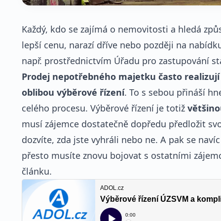
Každý, kdo se zajímá o nemovitosti a hledá způ
lepší cenu, narazí dříve nebo později na nabídk
např. prostřednictvím Úřadu pro zastupování s
Prodej nepotřebného majetku často realizují 
oblibou výběrové řízení
. To s sebou přináší hn
celého procesu. Výběrové řízení je totiž
většin
musí zájemce dostatečně dopředu předložit svo
dozvíte, zda jste vyhráli nebo ne. A pak se naví
přesto musíte znovu bojovat s ostatními zájemci
článku.