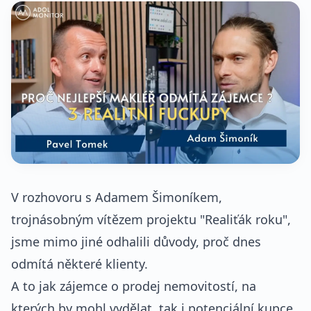
V rozhovoru s Adamem Šimoníkem,
trojnásobným vítězem projektu "Realiťák roku",
jsme mimo jiné odhalili důvody, proč dnes
odmítá některé klienty.
A to jak zájemce o prodej nemovitostí, na
kterých by mohl vydělat, tak i potenciální kupce.