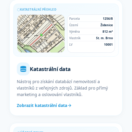
KATASTRÁLNÍ PŘEHLED
Parcela
1256/8
Území
Židenice
Výměra
812 m²
Vlastník
St. m. Brno
LV
10001
Katastrální data
Nástroj pro získání databází nemovitostí a
vlastníků z veřejných zdrojů. Základ pro přímý
marketing a oslovování vlastníků.
Zobrazit katastrální data