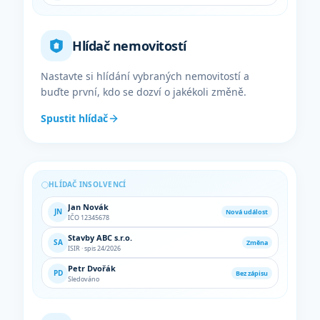
Hlídač nemovitostí
Nastavte si hlídání vybraných nemovitostí a
buďte první, kdo se dozví o jakékoli změně.
Spustit hlídač
HLÍDAČ INSOLVENCÍ
Jan Novák
JN
Nová událost
IČO 12345678
Stavby ABC s.r.o.
SA
Změna
ISIR · spis 24/2026
Petr Dvořák
PD
Bez zápisu
Sledováno