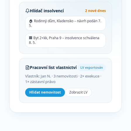
Hlídač insolvencí
2 nové dnes
🏠 Rodinný dům, Kladensko – návrh podán 7.
5.
🏢 Byt 2+kk, Praha 9 – insolvence schválena
8. 5.
Pracovní list vlastnictví
LV exportován
Vlastník: Jan N. · 3 nemovitosti · 2× exekuce ·
1× zástavní právo
Hlídat nemovitost
Zobrazit LV