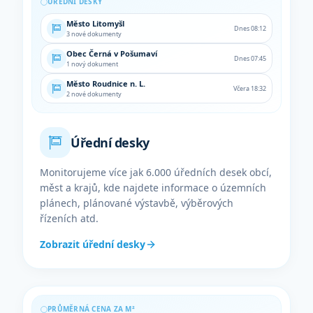
ÚŘEDNÍ DESKY
Město Litomyšl
Dnes 08:12
3 nové dokumenty
Obec Černá v Pošumaví
Dnes 07:45
1 nový dokument
Město Roudnice n. L.
Včera 18:32
2 nové dokumenty
Úřední desky
Monitorujeme více jak 6.000 úředních desek obcí,
měst a krajů, kde najdete informace o územních
plánech, plánované výstavbě, výběrových
řízeních atd.
Zobrazit úřední desky
PRŮMĚRNÁ CENA ZA M²