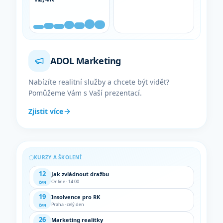
ADOL Marketing
Nabízíte realitní služby a chcete být vidět?
Pomůžeme Vám s Vaší prezentací.
Zjistit více
KURZY A ŠKOLENÍ
12
Jak zvládnout dražbu
Online · 14:00
ČVN
19
Insolvence pro RK
Praha · celý den
ČVN
26
Marketing realitky