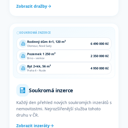
Zobrazit dražby
SOUKROMÁ INZERCE
Rodinný dům 4+1, 120 m²
6 490 000
Kč
Olomouc, Nové Sady
Pozemek 1 250 m²
2 350 000
Kč
Brno – venkov
Byt 2+kk, 56 m²
4 950 000
Kč
Praha 4 – Nusle
Soukromá inzerce
Každý den přehled nových soukromých inzerátů s
nemovitostmi. Nejrozšířenější služba tohoto
druhu v ČR.
Zobrazit inzeráty