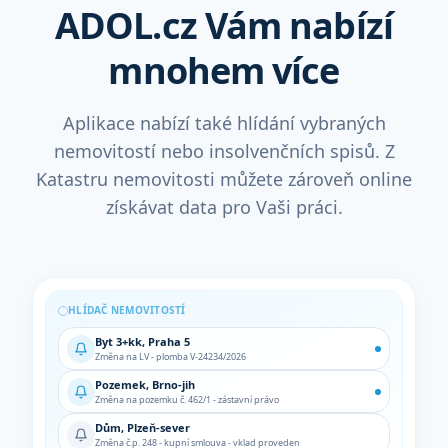
ADOL.cz Vám nabízí
mnohem více
Aplikace nabízí také hlídání vybraných
nemovitostí nebo insolvenčních spisů. Z
Katastru nemovitosti můžete zároveň online
získávat data pro Vaši práci.
HLÍDAČ NEMOVITOSTÍ
Byt 3+kk, Praha 5
Změna na LV - plomba V-24234/2026
Pozemek, Brno-jih
Změna na pozemku č. 462/1 - zástavní právo
Dům, Plzeň-sever
Změna č.p. 248 - kupní smlouva - vklad proveden