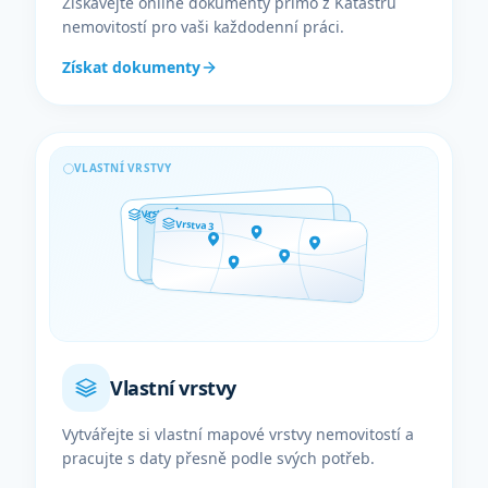
Získávejte online dokumenty přímo z Katastru
nemovitostí pro vaši každodenní práci.
Získat dokumenty
VLASTNÍ VRSTVY
1
Vrstva
Vrstva
2
Vrstva 3
Vlastní vrstvy
Vytvářejte si vlastní mapové vrstvy nemovitostí a
pracujte s daty přesně podle svých potřeb.