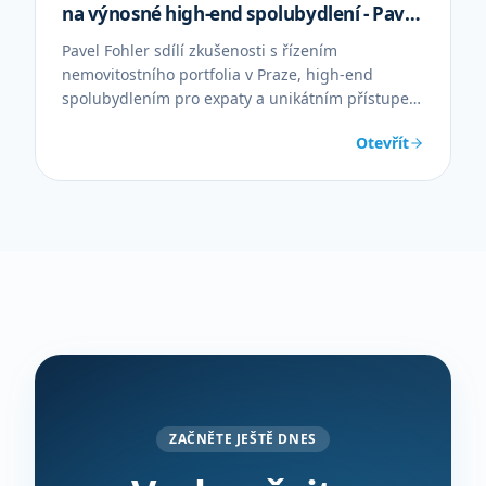
na výnosné high-end spolubydlení - Pavel
Fohler
Pavel Fohler sdílí zkušenosti s řízením
nemovitostního portfolia v Praze, high-end
spolubydlením pro expaty a unikátním přístupem
bez prohlídek.
Otevřít
ZAČNĚTE JEŠTĚ DNES