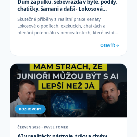
Dům za půlku, sebevražda v bytě, podíly,
chatičky, šamani a další - Lokosová
Renáta
Skutečné příběhy z realitní praxe Renáty
Lokosové o podílech, exekucích, chatkách a
hledání potenciálu v nemovitostech, které ostatní
přehlížejí.
Otevřít
ROZHOVORY
ČERVEN 2026 · PAVEL TOMEK
AI v realitách: nástroje, triky a chyby,