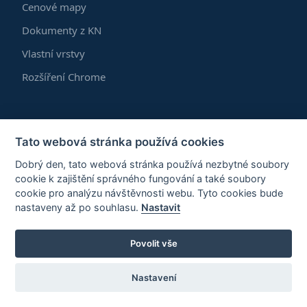
Cenové mapy
Dokumenty z KN
Vlastní vrstvy
Rozšíření Chrome
Vzdělávání
Tato webová stránka používá cookies
Semináře
Dobrý den, tato webová stránka používá nezbytné soubory
Blog
cookie k zajištění správného fungování a také soubory
cookie pro analýzu návštěvnosti webu. Tyto cookies bude
FAQ
nastaveny až po souhlasu.
Nastavit
Povolit vše
Společnost
Nastavení
O nás
Náš tým