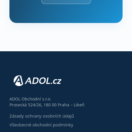
ADOL Obchodní s.r.o.
Prosecká 524/26, 180 00 Praha – Libeň
Zásady ochrany osobních údajů
Všeobecné obchodní podmínky