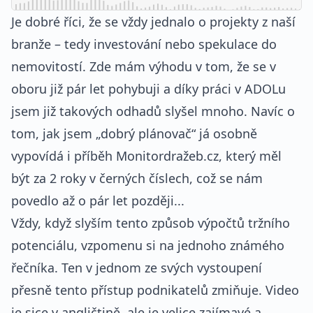
Je dobré říci, že se vždy jednalo o projekty z naší
branže – tedy investování nebo spekulace do
nemovitostí. Zde mám výhodu v tom, že se v
oboru již pár let pohybuji a díky práci v ADOLu
jsem již takových odhadů slyšel mnoho. Navíc o
tom, jak jsem „dobrý plánovač“ já osobně
vypovídá i příběh Monitordražeb.cz, který měl
být za 2 roky v černých číslech, což se nám
povedlo až o pár let později...
Vždy, když slyším tento způsob výpočtů tržního
potenciálu, vzpomenu si na jednoho známého
řečníka. Ten v jednom ze svých vystoupení
přesně tento přístup podnikatelů zmiňuje. Video
je sice v angličtině, ale je velice zajímavé a