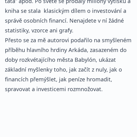
táta” apod. Po světě se prodaly miliony výtisků a
kniha se stala klasickým dílem o investování a
správě osobních financí. Nenajdete v ní žádné
statistiky, vzorce ani grafy.
Přesto se za mě autorovi podařilo na smyšleném
příběhu hlavního hrdiny Arkáda, zasazeném do
doby rozkvétajícího města Babylón, ukázat
základní myšlenky toho, jak začít z nuly, jak o
financích přemýšlet, jak peníze hromadit,
spravovat a investicemi rozmnožovat.
REKLAMA