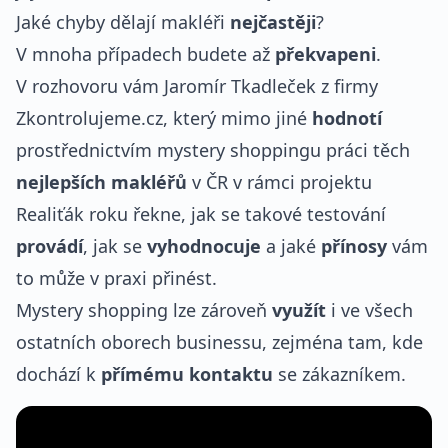
Jaké chyby dělají makléři
nejčastěji
?
V mnoha případech budete až
překvapeni
.
V rozhovoru vám Jaromír Tkadleček z firmy
Zkontrolujeme.cz, který mimo jiné
hodnotí
prostřednictvím mystery shoppingu práci těch
nejlepších makléřů
v ČR v rámci projektu
Realiťák roku řekne, jak se takové testování
provádí
, jak se
vyhodnocuje
a jaké
přínosy
vám
to může v praxi přinést.
Mystery shopping lze zároveň
využít
i ve všech
ostatních oborech businessu, zejména tam, kde
dochází k
přímému kontaktu
se zákazníkem.