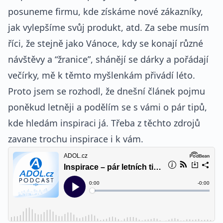
posuneme firmu, kde získáme nové zákazníky,
jak vylepšíme svůj produkt, atd. Za sebe musím
říci, že stejně jako Vánoce, kdy se konají různé
návštěvy a “žranice”, shánějí se dárky a pořádají
večírky, mě k těmto myšlenkám přivádí léto.
Proto jsem se rozhodl, že dnešní článek pojmu
poněkud letněji a podělím se s vámi o pár tipů,
kde hledám inspiraci já. Třeba z těchto zdrojů
zavane trochu inspirace i k vám.