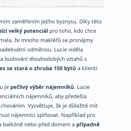
vním zaměřením jejího byznysu. Díky této
ízí velký potenciál
pro toho, kdo chce
nímala, že mnoho makléřů se pronájmy
 neadekvátní odměnou. Lucie viděla
eb a budování dlouhodobých vztahů s
es se stará o zhruba 150 bytů
a klienti
u je
pečlivý výběr nájemníků
. Lucie
enciálních nájemníků, aby předešla
ováním. Vysvětluje, že je důležité mít
usí nájemníci splňovat. Například pro
 na balkóně nebo před domem a
případně