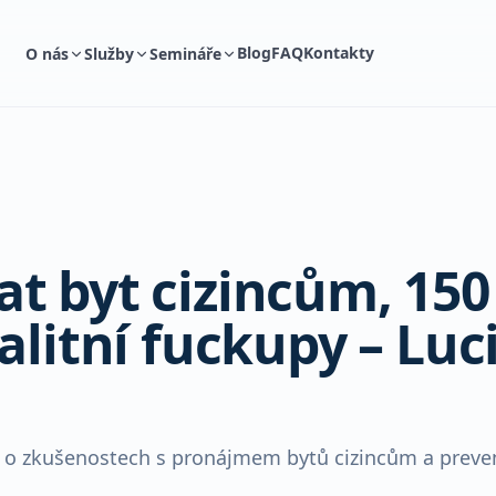
Blog
FAQ
Kontakty
O nás
Služby
Semináře
t byt cizincům, 150
alitní fuckupy – Luc
u o zkušenostech s pronájmem bytů cizincům a preve