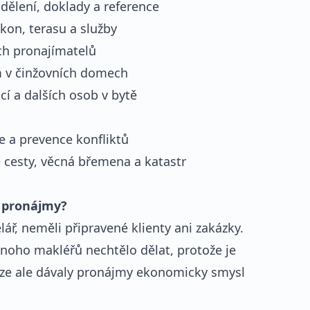
dělení, doklady a reference
lkon, terasu a služby
ých pronajímatelů
 v činžovních domech
cí a dalších osob v bytě
e a prevence konfliktů
é cesty, věcná břemena a katastr
a pronájmy?
lář, neměli připravené klienty ani zakázky.
noho makléřů nechtělo dělat, protože je
aze ale dávaly pronájmy ekonomicky smysl