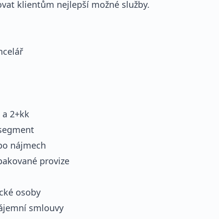
ovat klientům nejlepší možné služby.
ncelář
 a 2+kk
 segment
 po nájmech
pakované provize
ické osoby
nájemní smlouvy