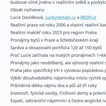
budovat silné jméno v realitním světě a poskyt
Obsah rozhovoru:
Lucie Davídková,
Luckyrentals.cz
a
RKDP.cz
Realitní praxe od roku 2006 a vlastní realitní ka
Realitní makléř roku 2023 pro region Praha
Pronájmy bytů v Praze a Středočeském kraji
Správa a obsazování portfolia 120 až 150 bytů
Proč Lucie začínala na malých pronájmech 1+kk
Pronájmy jako neoblíbený, ale výnosný realitní
Praha jako specifický trh s vysokou poptávkou
Výběr dlouhodobého nájemníka místo rychlé o
Průměrná délka nájmu dva a půl až tři roky
Investoři, fyzické osoby, činžovní domy a právn
Expati, zahraniční nájemníci a česko-anglické 