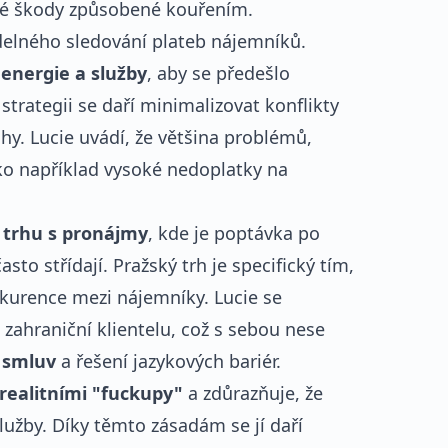
dné škody způsobené kouřením.
delného sledování plateb nájemníků.
 energie a služby
, aby se předešlo
trategii se daří minimalizovat konflikty
hy. Lucie uvádí, že většina problémů,
ako například vysoké nedoplatky na
 trhu s pronájmy
, kde je poptávka po
to střídají. Pražský trh je specifický tím,
nkurence mezi nájemníky. Lucie se
zahraniční klientelu, což s sebou nese
 smluv
a řešení jazykových bariér.
realitními "fuckupy"
a zdůrazňuje, že
služby. Díky těmto zásadám se jí daří