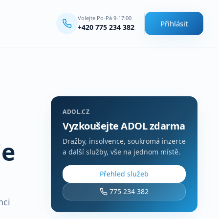
Volejte Po-Pá 9-17:00
Přihlásit
+420 775 234 382
ADOL.CZ
Vyzkoušejte ADOL zdarma
ie
Dražby, insolvence, soukromá inzerce
a další služby, vše na jednom místě.
Přehled služeb
775 234 382
nci