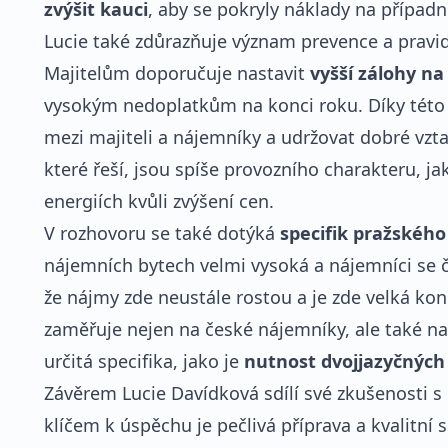
zvýšit kauci
, aby se pokryly náklady na přípa
Lucie také zdůrazňuje význam prevence a pravi
Majitelům doporučuje nastavit
vyšší zálohy na
vysokým nedoplatkům na konci roku. Díky této s
mezi majiteli a nájemníky a udržovat dobré vzta
které řeší, jsou spíše provozního charakteru, j
energiích kvůli zvýšení cen.
V rozhovoru se také dotýká
specifik pražského
nájemních bytech velmi vysoká a nájemníci se čas
že nájmy zde neustále rostou a je zde velká ko
zaměřuje nejen na české nájemníky, ale také na 
určitá specifika, jako je
nutnost dvojjazyčných
Závěrem Lucie Davídková sdílí své zkušenosti s
klíčem k úspěchu je pečlivá příprava a kvalitní 