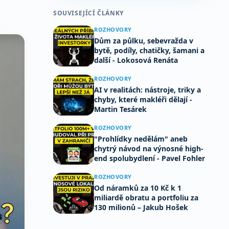
SOUVISEJÍCÍ ČLÁNKY
ROZHOVORY
Dům za půlku, sebevražda v
bytě, podíly, chatičky, šamani a
další - Lokosová Renáta
ROZHOVORY
AI v realitách: nástroje, triky a
chyby, které makléři dělají -
Martin Tesárek
ROZHOVORY
"Prohlídky nedělám" aneb
chytrý návod na výnosné high-
end spolubydlení - Pavel Fohler
ROZHOVORY
Od náramků za 10 Kč k 1
miliardě obratu a portfoliu za
130 milionů – Jakub Hošek