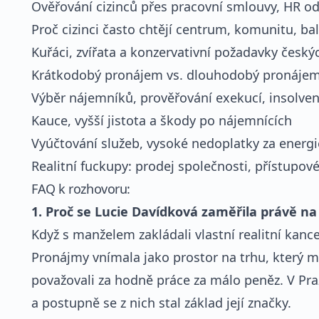
Ověřování cizinců přes pracovní smlouvy, HR od
Proč cizinci často chtějí centrum, komunitu, ba
Kuřáci, zvířata a konzervativní požadavky česk
Krátkodobý pronájem vs. dlouhodobý pronájem
Výběr nájemníků, prověřování exekucí, insolven
Kauce, vyšší jistota a škody po nájemnících
Vyúčtování služeb, vysoké nedoplatky za energi
Realitní fuckupy: prodej společnosti, přístupov
FAQ k rozhovoru:
1. Proč se Lucie Davídková zaměřila právě n
Když s manželem zakládali vlastní realitní kance
Pronájmy vnímala jako prostor na trhu, který m
považovali za hodně práce za málo peněz. V Pr
a postupně se z nich stal základ její značky.