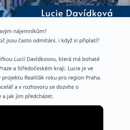
ézavým nájemníkům?
č jsou často odmítáni, i když si připlatí?
léřkou Lucií Davídkovou, která má bohaté
raze a Středočeském kraji. Lucie je ve
v projektu Realiťák roku pro region Praha.
ncelář a v rozhovoru se dozvíte o
 a jak jim předcházet.