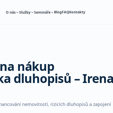
Blog
FAQ
Kontakty
O nás
Služby
Semináře
e na nákup
ika dluhopisů – Iren
ancování nemovitostí, rizicích dluhopisů a zapojení