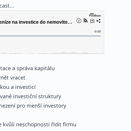
ast...
tace a správa kapitálu
umět vracet
kou a investicí
vané investiční struktury
omezení pro menší investory
 kvůli neschopnosti řídit firmu