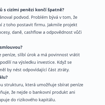
 s cizími penězi končí špatně?
plánoval podvod. Problém bývá v tom, že
z toho postavit firmu. Jakmile projekt
rocesy, daně, cashflow a odpovědnost vůči
í smlouvou?
e peníze, slíbí úrok a má povinnost vrátit
 podílí na výsledku investice. Když se
ěl by nést odpovídající část ztráty.
álu?
 strukturu, která umožňuje sbírat peníze
rňuje, že nejde o bankovní produkt ani
puje do rizikového kapitálu.