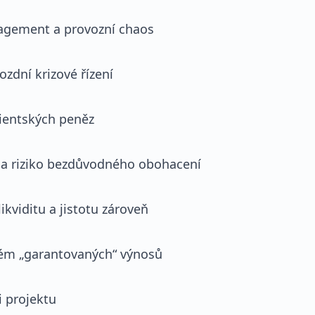
nagement a provozní chaos
ozdní krizové řízení
lientských peněz
ů a riziko bezdůvodného obohacení
ikviditu a jistotu zároveň
blém „garantovaných“ výnosů
i projektu