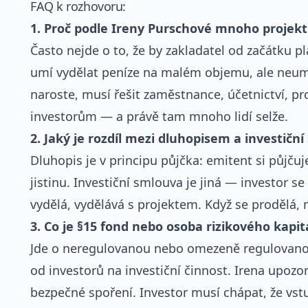
FAQ k rozhovoru:
1. Proč podle Ireny Purschové mnoho projektů
Často nejde o to, že by zakladatel od začátku 
umí vydělat peníze na malém objemu, ale neumí 
naroste, musí řešit zaměstnance, účetnictví, p
investorům — a právě tam mnoho lidí selže.
2. Jaký je rozdíl mezi dluhopisem a investičn
Dluhopis je v principu půjčka: emitent si půjčuj
jistinu. Investiční smlouva je jiná — investor se
vydělá, vydělává s projektem. Když se prodělá, m
3. Co je §15 fond nebo osoba rizikového kapit
Jde o neregulovanou nebo omezeně regulovanou
od investorů na investiční činnost. Irena upozo
bezpečné spoření. Investor musí chápat, že vstu