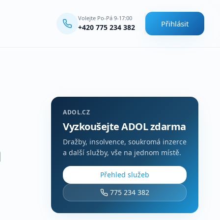
Volejte Po-Pá 9-17:00
Přihlásit
+420 775 234 382
ADOL.CZ
Vyzkoušejte ADOL zdarma
a
Dražby, insolvence, soukromá inzerce
a další služby, vše na jednom místě.
Přehled služeb
775 234 382