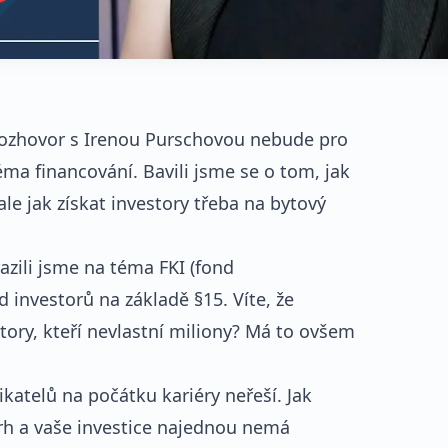
í rozhovor s Irenou Purschovou nebude pro
éma financování. Bavili jsme se o tom, jak
le jak získat investory třeba na bytový
razili jsme na téma FKI (fond
 investorů na základě §15. Víte, že
tory, kteří nevlastní miliony? Má to ovšem
katelů na počátku kariéry neřeší. Jak
 trh a vaše investice najednou nemá