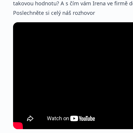
takovou hodnotu? A s čím vám Irena ve firmě 
Poslechněte si celý náš rozhovor