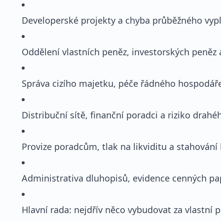
Developerské projekty a chyba průběžného vypl
Oddělení vlastních peněz, investorských peněz
Správa cizího majetku, péče řádného hospodář
Distribuční sítě, finanční poradci a riziko drah
Provize poradcům, tlak na likviditu a stahování 
Administrativa dluhopisů, evidence cenných pap
Hlavní rada: nejdřív něco vybudovat za vlastní p