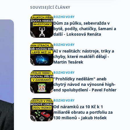
SOUVISEJÍCÍ ČLÁNKY
ROZHOVORY
Dům za půlku, sebevražda v
bytě, podíly, chatičky, šamani a
další - Lokosová Renáta
ROZHOVORY
AI v realitách: nástroje, triky a
chyby, které makléři dělají -
Martin Tesárek
ROZHOVORY
"Prohlídky nedělám" aneb
chytrý návod na výnosné high-
end spolubydlení - Pavel Fohler
ROZHOVORY
Od náramků za 10 Kč k 1
miliardě obratu a portfoliu za
130 milionů – Jakub Hošek