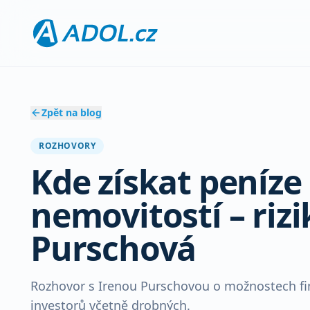
Zpět na blog
ROZHOVORY
Kde získat peníz
nemovitostí – riz
Purschová
Rozhovor s Irenou Purschovou o možnostech fin
investorů včetně drobných.