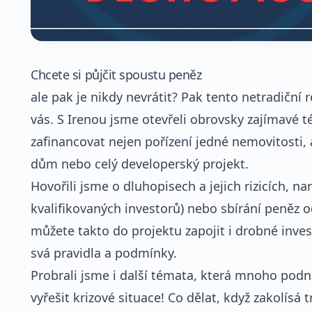
Chcete si půjčit spoustu peněz
ale pak je nikdy nevrátit? Pak tento netradičn
vás. S Irenou jsme otevřeli obrovsky zajímavé t
zafinancovat nejen pořízení jedné nemovitosti, a
dům nebo celý developerský projekt.
Hovořili jsme o dluhopisech a jejich rizicích, na
kvalifikovaných investorů) nebo sbírání peněz od
můžete takto do projektu zapojit i drobné inves
svá pravidla a podmínky.
Probrali jsme i další témata, která mnoho podni
vyřešit krizové situace! Co dělat, když zakolísá