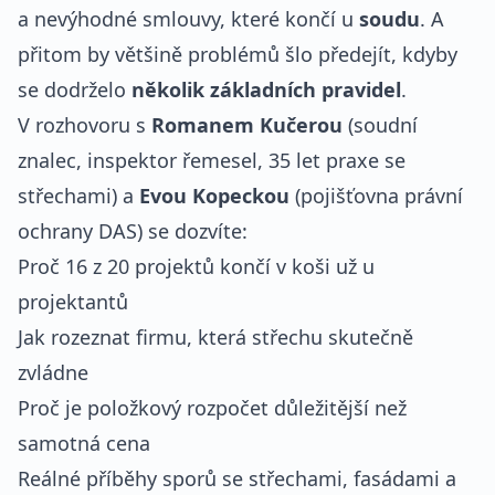
a nevýhodné smlouvy, které končí u
soudu
. A
přitom by většině problémů šlo předejít, kdyby
se dodrželo
několik základních pravidel
.
V rozhovoru s
Romanem Kučerou
(soudní
znalec, inspektor řemesel, 35 let praxe se
střechami) a
Evou Kopeckou
(pojišťovna právní
ochrany DAS) se dozvíte:
Proč 16 z 20 projektů končí v koši už u
projektantů
Jak rozeznat firmu, která střechu skutečně
zvládne
Proč je položkový rozpočet důležitější než
samotná cena
Reálné příběhy sporů se střechami, fasádami a