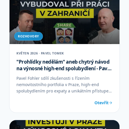
ROZHOVORY
KVĚTEN 2026 · PAVEL TOMEK
"Prohlídky nedělám" aneb chytrý návod
na výnosné high-end spolubydlení - Pavel
Fohler
Pavel Fohler sdílí zkušenosti s řízením
nemovitostního portfolia v Praze, high-end
spolubydlením pro expaty a unikátním přístupem
bez prohlídek.
Otevřít