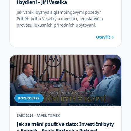
i bydlení – Jiří Veselka
Jak vznikl byznys s glampingovými posedy?
Příběh Jiřího Veselky o investici, legislativě a
provozu luxusních přírodních ubytování.
Otevřít
ROZHOVORY
ZÁŘÍ 2024 · PAVEL TOMEK
Jak se mění poušť ve zlato: Investiční byty
v Egyptě – Pavla Bártová a Richard