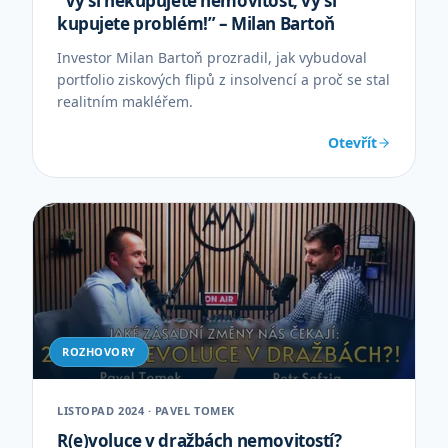
“Vy si nekupujete nemovitost, vy si
kupujete problém!” – Milan Bartoň
Investor Milan Bartoň prozradil, jak vybudoval
portfolio ziskových flipů z insolvencí a proč se stal
realitním makléřem.
Otevřít
ROZHOVORY
LISTOPAD 2024 · PAVEL TOMEK
R(e)voluce v dražbách nemovitostí?