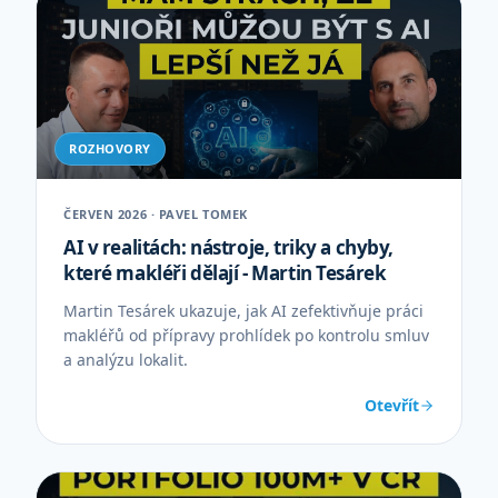
ROZHOVORY
ČERVEN 2026 · PAVEL TOMEK
AI v realitách: nástroje, triky a chyby,
které makléři dělají - Martin Tesárek
Martin Tesárek ukazuje, jak AI zefektivňuje práci
makléřů od přípravy prohlídek po kontrolu smluv
a analýzu lokalit.
Otevřít