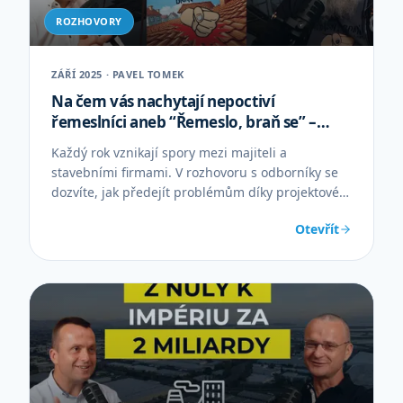
ROZHOVORY
ZÁŘÍ 2025 · PAVEL TOMEK
Na čem vás nachytají nepoctiví
řemeslníci aneb “Řemeslo, braň se” –
Roman Kučera, Eva Kopecká
Každý rok vznikají spory mezi majiteli a
stavebními firmami. V rozhovoru s odborníky se
dozvíte, jak předejít problémům díky projektové
dokumentaci, rozpočtu a smlouvě.
Otevřít