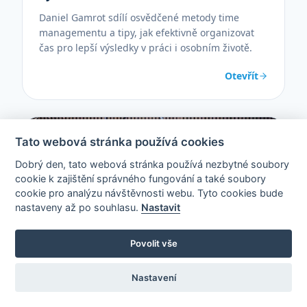
Daniel Gamrot sdílí osvědčené metody time
managementu a tipy, jak efektivně organizovat
čas pro lepší výsledky v práci i osobním životě.
Otevřít
Tato webová stránka používá cookies
Dobrý den, tato webová stránka používá nezbytné soubory
cookie k zajištění správného fungování a také soubory
cookie pro analýzu návštěvnosti webu. Tyto cookies bude
nastaveny až po souhlasu.
Nastavit
ROZHOVORY
Povolit vše
SRPEN 2024 · PAVEL TOMEK
Nastavení
Nemovitosti nebo krypto? Jak investují
bohatí? Kirill Juran