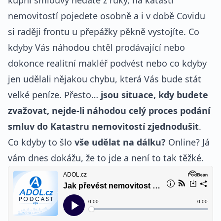
kupní smlouvy nedáte z ruky, na katastr
nemovitostí pojedete osobně a i v době Covidu
si raději frontu u přepážky pěkně vystojíte. Co
kdyby Vás náhodou chtěl prodávající nebo
dokonce realitní makléř podvést nebo co kdyby
jen udělali nějakou chybu, která Vás bude stát
velké peníze. Přesto…
jsou situace, kdy budete
zvažovat, nejde-li náhodou celý proces podání
smluv do Katastru nemovitostí zjednodušit
.
Co kdyby to šlo
vše udělat na dálku?
Online? Já
vám dnes dokážu, že to jde a není to tak těžké.