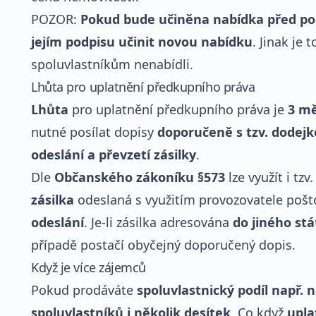
POZOR:
Pokud bude učiněna nabídka před p
jejím podpisu učinit novou nabídku
. Jinak je
spoluvlastníkům nenabídli.
Lhůta pro uplatnění předkupního práva
Lhůta
pro uplatnění předkupního práva je
3 mě
nutné posílat dopisy
doporučeně s tzv. dodej
odeslání a převzetí zásilky
.
Dle
Občanského zákoníku §573
lze využít i tzv
zásilka
odeslaná s využitím provozovatele pošt
odeslání
. Je-li zásilka adresována
do jiného stá
případě postačí obyčejný doporučený dopis.
Když je více zájemců
Pokud prodáváte
spoluvlastnický podíl např.
spoluvlastníků i několik desítek
. Co když
upla