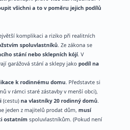
upit všichni a to v poměru jejich podílů
jvětší komplikaci a riziko při realitních
žstvím spoluvlastníků
. Ze zákona se
cího stání nebo sklepních kójí
. V
ají garážová stání a sklepy jako
podíl na
nikace k rodinnému domu
. Představte si
ů v rámci staré zástavby v menší obci),
i
(cestu)
na vlastníky 20 rodinný domů
.
e jeden z majitelů prodat dům,
musí
ci ostatním
spoluvlastníkům. (Pokud není