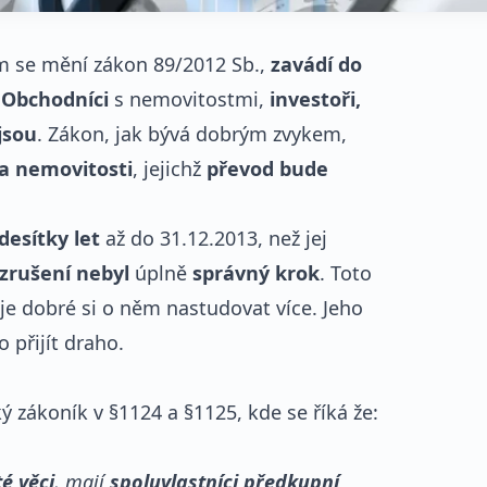
m se mění zákon 89/2012 Sb.,
zavádí do
.
Obchodníci
s nemovitostmi,
investoři,
jsou
. Zákon, jak bývá dobrým zvykem,
na nemovitosti
, jejichž
převod bude
desítky let
až do 31.12.2013, než jej
zrušení nebyl
úplně
správný krok
. Toto
 je dobré si o něm nastudovat více. Jeho
přijít draho.
zákoník v §1124 a §1125, kde se říká že:
é věci
, mají
spoluvlastníci předkupní