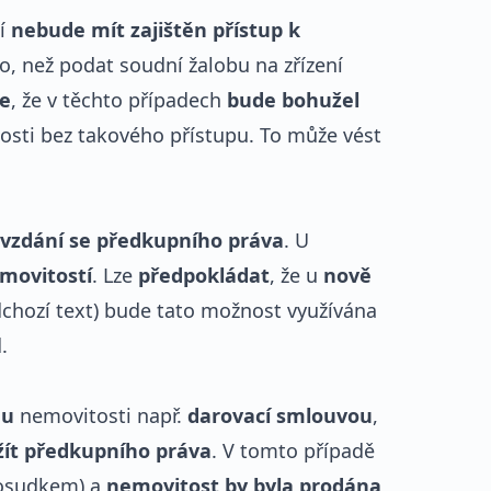
cí
nebude mít zajištěn přístup k
o, než podat soudní žalobu na zřízení
e
, že v těchto případech
bude bohužel
sti bez takového přístupu. To může vést
 vzdání se předkupního práva
. U
movitostí
. Lze
předpokládat
, že u
nově
dchozí text) bude tato možnost využívána
.
du
nemovitosti např.
darovací smlouvou
,
žít předkupního práva
. V tomto případě
osudkem) a
nemovitost by byla prodána