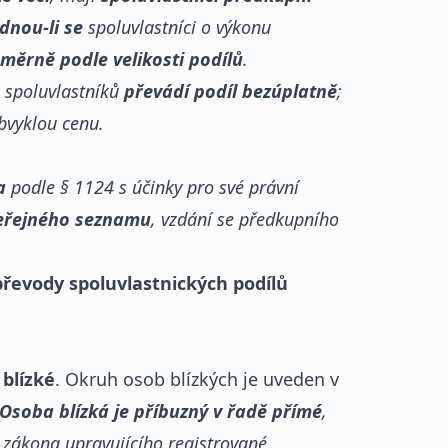
nou-li se
spoluvlastníci o výkonu
měrně podle velikosti podílů
.
e spoluvlastníků
převádí podíl bezúplatně
;
obvyklou cenu.
a
podle § 1124 s účinky pro své právní
veřejného seznamu
, vzdání se předkupního
řevody spoluvlastnických podílů
 blízké
. Okruh osob blízkých je uveden v
Osoba blízká je příbuzný v řadě přímé
,
 zákona upravujícího registrované