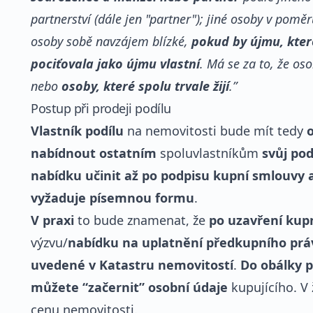
partnerství (dále jen "partner"); jiné osoby v po
osoby sobě navzájem blízké,
pokud by újmu, kter
pociťovala jako újmu vlastní
. Má se za to, že o
nebo
osoby, které spolu trvale žijí
.”
Postup při prodeji podílu
Vlastník podílu
na nemovitosti bude mít tedy
o
nabídnout ostatním
spoluvlastníkům
svůj po
nabídku učinit až po podpisu kupní smlouvy
vyžaduje písemnou formu
.
V praxi
to bude znamenat, že
po uzavření kup
výzvu/
nabídku na uplatnění předkupního prá
uvedené v Katastru nemovitostí
.
Do obálky p
můžete “začernit” osobní údaje
kupujícího. V
cenu nemovitosti.