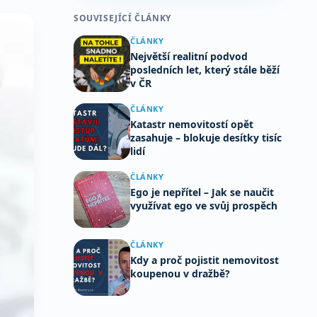
SOUVISEJÍCÍ ČLÁNKY
ČLÁNKY
Největší realitní podvod
posledních let, který stále běží
v ČR
ČLÁNKY
Katastr nemovitostí opět
zasahuje – blokuje desítky tisíc
lidí
ČLÁNKY
Ego je nepřítel – Jak se naučit
využívat ego ve svůj prospěch
ČLÁNKY
Kdy a proč pojistit nemovitost
koupenou v dražbě?