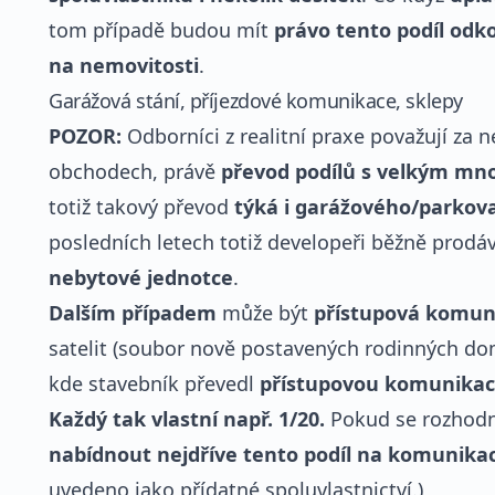
tom případě budou mít
právo tento podíl odko
na nemovitosti
.
Garážová stání, příjezdové komunikace, sklepy
POZOR:
Odborníci z realitní praxe považují za ne
obchodech, právě
převod podílů s velkým mno
totiž takový převod
týká i garážového/parkova
posledních letech totiž developeři běžně prodáv
nebytové jednotce
.
Dalším případem
může být
přístupová komu
satelit (soubor nově postavených rodinných dom
kde stavebník převedl
přístupovou komunikac
Každý tak vlastní např. 1/20.
Pokud se rozhodn
nabídnout nejdříve tento podíl na komunika
uvedeno jako přídatné spoluvlastnictví.)