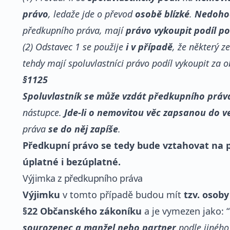
právo
, ledaže jde o převod
osobě blízké
.
Nedohod
předkupního práva, mají
právo vykoupit podíl po
(2) Odstavec 1 se použije
i v případě
, že některý z
tehdy mají spoluvlastníci právo podíl vykoupit za 
§1125
Spoluvlastník se může vzdát předkupního práv
nástupce.
Jde-li o nemovitou věc zapsanou do 
práva
se do něj zapíše
.
Předkupní právo se tedy bude vztahovat na p
úplatné i bezúplatné.
Výjimka z předkupního práva
Výjimku
v tomto případě budou mít
tzv. osoby
§22 Občanského zákoníku
a je vymezen jako: “
sourozenec a manžel nebo partner
podle jiného