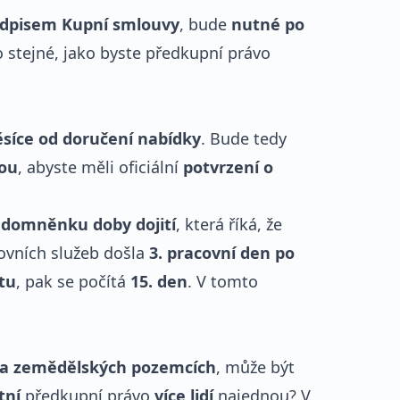
odpisem Kupní smlouvy
, bude
nutné po
 to stejné, jako byste předkupní právo
síce od doručení nabídky
. Bude tedy
kou
, abyste měli oficiální
potvrzení o
.
domněnku doby dojití
, která říká, že
ovních služeb došla
3. pracovní den po
tu
, pak se počítá
15. den
. V tomto
 na zemědělských pozemcích
, může být
tní
předkupní právo
více lidí
najednou? V