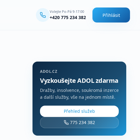
Volejte Po-Pá 9-17:00
Přihlásit
+420 775 234 382
ADOL.CZ
Vyzkoušejte ADOL zdarma
Dražby, insolvence, soukromá inzerce
a další služby, vše na jednom místě.
Přehled služeb
775 234 382