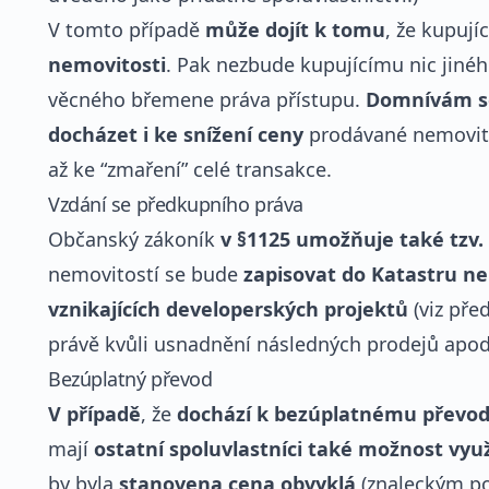
V tomto případě
může dojít k tomu
, že kupují
nemovitosti
. Pak nezbude kupujícímu nic jinéh
věcného břemene práva přístupu.
Domnívám s
docházet i ke snížení ceny
prodávané nemovito
až ke “zmaření” celé transakce.
Vzdání se předkupního práva
Občanský zákoník
v §1125 umožňuje také tzv.
nemovitostí se bude
zapisovat do Katastru ne
vznikajících developerských projektů
(viz pře
právě kvůli usnadnění následných prodejů apod
Bezúplatný převod
V případě
, že
dochází k bezúplatnému převo
mají
ostatní spoluvlastníci také možnost vyu
by byla
stanovena cena obvyklá
(znaleckým p