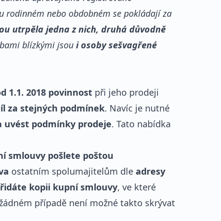
měru rodinném nebo obdobném se pokládají za
ou utrpěla jedna z nich, druhá důvodně
sobami blízkými jsou
i osoby sešvagřené
d 1.1. 2018 povinnost
při jeho prodeji
díl za stejných podmínek
. Navíc je nutné
 a uvést podmínky prodeje
. Tato nabídka
ní smlouvy pošlete poštou
va
ostatním spolumajitelům dle
adresy
řidáte kopii kupní smlouvy
, ve které
 žádném případě není možné takto skrývat