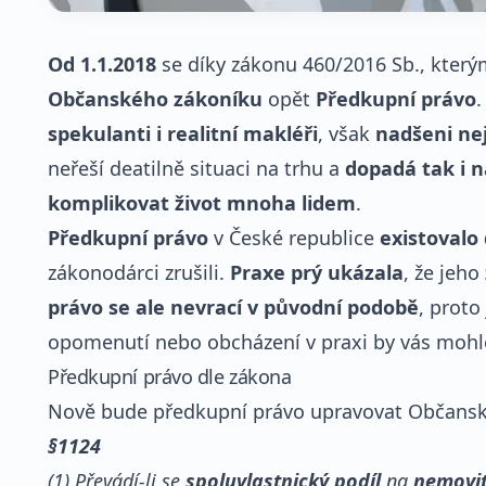
Od 1.1.2018
se díky zákonu 460/2016 Sb., který
Občanského zákoníku
opět
Předkupní právo
spekulanti i realitní makléři
, však
nadšeni ne
neřeší deatilně situaci na trhu a
dopadá tak i 
komplikovat život mnoha lidem
.
Předkupní právo
v České republice
existovalo 
zákonodárci zrušili.
Praxe prý ukázala
, že jeho
právo se ale nevrací v původní podobě
, proto
opomenutí nebo obcházení v praxi by vás mohlo 
Předkupní právo dle zákona
Nově bude předkupní právo upravovat Občanský 
§1124
(1) Převádí-li se
spoluvlastnický podíl
na
nemovit