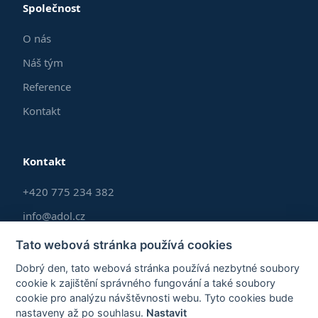
Společnost
O nás
Náš tým
Reference
Kontakt
Kontakt
+420 775 234 382
info@adol.cz
Po–Pá 9:00–17:00
Tato webová stránka používá cookies
Dobrý den, tato webová stránka používá nezbytné soubory
SLEDUJTE NÁS
cookie k zajištění správného fungování a také soubory
cookie pro analýzu návštěvnosti webu. Tyto cookies bude
YouTube
Facebook
Instagram
LinkedIn
TikTok
X
nastaveny až po souhlasu.
Nastavit