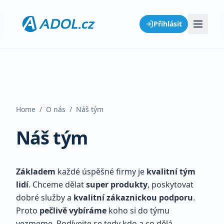
Přihlásit
Home
/
O nás
/
Náš tým
Náš tým
Základem
každé úspěšné firmy je
kvalitní tým
lidí
. Chceme dělat
super produkty
, poskytovat
dobré služby a
kvalitní zákaznickou podporu
.
Proto
pečlivě vybíráme
koho si do týmu
vezmeme. Podívejte se tedy kdo a co dělá.