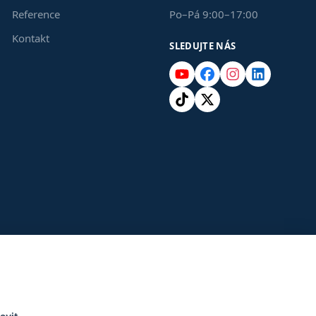
Reference
Po–Pá 9:00–17:00
Kontakt
SLEDUJTE NÁS
YouTube
Facebook
Instagram
LinkedIn
TikTok
X