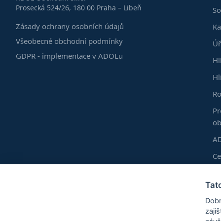
Prosecká 524/26, 180 00 Praha – Libeň
So
Zásady ochrany osobních údajů
Ka
Všeobecné obchodní podmínky
Úř
GDPR - implementace v ADOLu
Hl
Hl
Ro
Pr
ob
AD
C
Do
Tat
Vl
Dobr
Ro
zaji