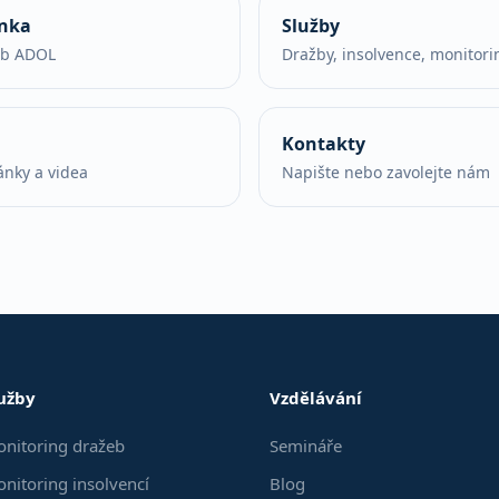
ánka
Služby
eb ADOL
Dražby, insolvence, monitori
Kontakty
ánky a videa
Napište nebo zavolejte nám
užby
Vzdělávání
nitoring dražeb
Semináře
nitoring insolvencí
Blog