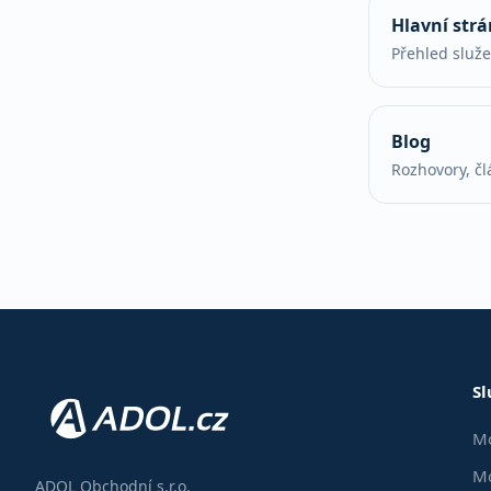
Hlavní str
Přehled služ
Blog
Rozhovory, čl
Sl
Mo
Mo
ADOL Obchodní s.r.o.