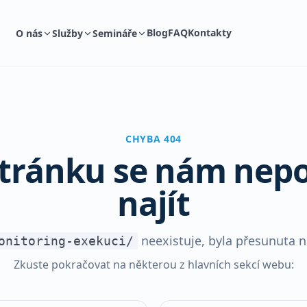
Blog
FAQ
Kontakty
O nás
Služby
Semináře
CHYBA 404
stránku se nám nepo
najít
neexistuje, byla přesunuta 
onitoring-exekuci/
Zkuste pokračovat na některou z hlavních sekcí webu: