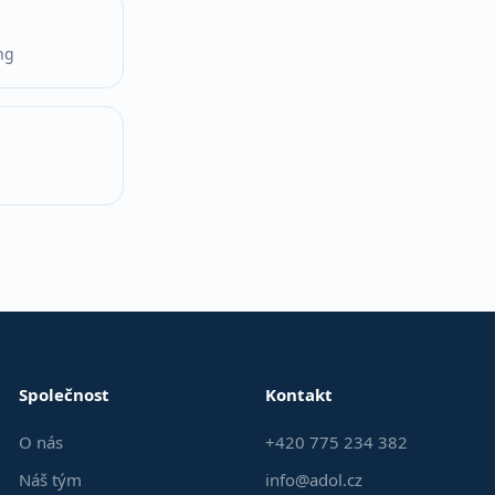
ng
Společnost
Kontakt
O nás
+420 775 234 382
Náš tým
info@adol.cz