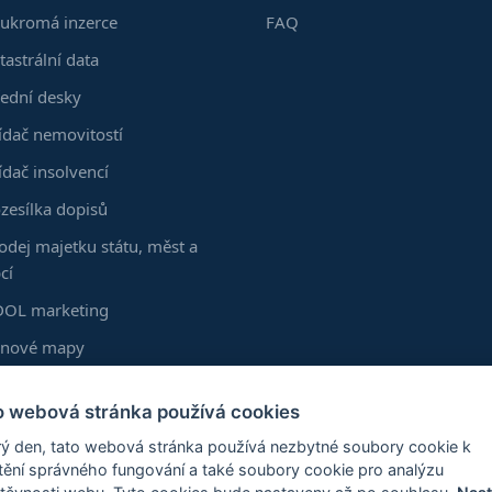
ukromá inzerce
FAQ
tastrální data
ední desky
ídač nemovitostí
ídač insolvencí
zesílka dopisů
odej majetku státu, měst a
cí
OL marketing
enové mapy
kumenty z KN
o webová stránka používá cookies
astní vrstvy
ý den, tato webová stránka používá nezbytné soubory cookie k
zšíření Chrome
štění správného fungování a také soubory cookie pro analýzu