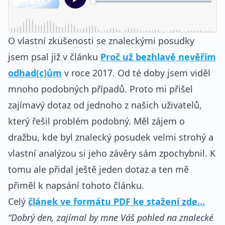
O vlastní zkušenosti se znaleckými posudky
jsem psal již v článku
Proč už bezhlavě nevěřím
odhad(c)ům
v roce 2017. Od té doby jsem viděl
mnoho podobných případů. Proto mi přišel
zajímavý dotaz od jednoho z našich uživatelů,
který řešil problém podobný. Měl zájem o
dražbu, kde byl znalecký posudek velmi strohý a
vlastní analýzou si jeho závěry sám zpochybnil. K
tomu ale přidal ještě jeden dotaz a ten mě
přiměl k napsání tohoto článku.
Celý
článek ve formátu PDF ke stažení zde...
“Dobrý den, zajímal by mne Váš pohled na znalecké