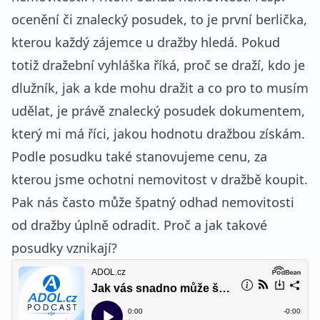
ocenění či znalecký posudek, to je první berlička,
kterou každý zájemce u dražby hledá. Pokud
totiž dražební vyhláška říká, proč se draží, kdo je
dlužník, jak a kde mohu dražit a co pro to musím
udělat, je právě znalecký posudek dokumentem,
který mi má říci, jakou hodnotu dražbou získám.
Podle posudku také stanovujeme cenu, za
kterou jsme ochotni nemovitost v dražbě koupit.
Pak nás často může špatný odhad nemovitosti
od dražby úplně odradit. Proč a jak takové
posudky vznikají?