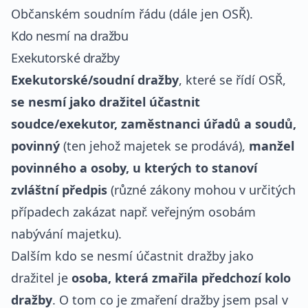
Občanském soudním řádu (dále jen OSŘ).
Kdo nesmí na dražbu
Exekutorské dražby
Exekutorské/soudní dražby
, které se řídí OSŘ,
se nesmí jako dražitel účastnit
soudce/exekutor, zaměstnanci úřadů a soudů,
povinný
(ten jehož majetek se prodává),
manžel
povinného a osoby, u kterých to stanoví
zvláštní předpis
(různé zákony mohou v určitých
případech zakázat např. veřejným osobám
nabývání majetku).
Dalším kdo se nesmí účastnit dražby jako
dražitel je
osoba, která zmařila předchozí kolo
dražby
. O tom co je zmaření dražby jsem psal v