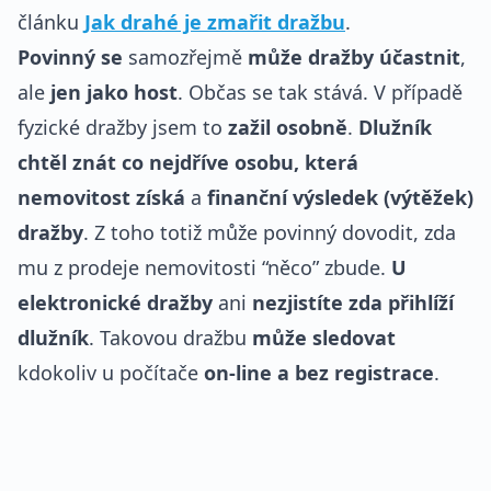
článku
Jak drahé je zmařit dražbu
.
Povinný se
samozřejmě
může dražby účastnit
,
ale
jen jako host
. Občas se tak stává. V případě
fyzické dražby jsem to
zažil osobně
.
Dlužník
chtěl znát co nejdříve osobu, která
nemovitost získá
a
finanční výsledek (výtěžek)
dražby
. Z toho totiž může povinný dovodit, zda
mu z prodeje nemovitosti “něco” zbude.
U
elektronické dražby
ani
nezjistíte zda přihlíží
dlužník
. Takovou dražbu
může sledovat
kdokoliv u počítače
on-line a bez registrace
.
REKLAMA