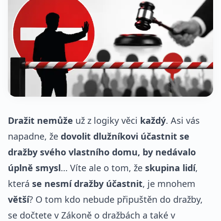
Dražit nemůže
už z logiky věci
každý
. Asi vás
napadne, že
dovolit dlužníkovi účastnit se
dražby svého vlastního domu, by nedávalo
úplně smysl
… Víte ale o tom, že
skupina lidí
,
která
se nesmí dražby účastnit
, je mnohem
větší
? O tom kdo nebude připuštěn do dražby,
se dočtete v Zákoně o dražbách a také v