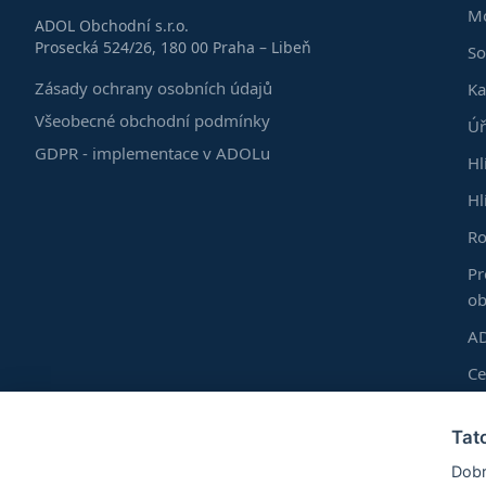
Mo
ADOL Obchodní s.r.o.
Prosecká 524/26, 180 00 Praha – Libeň
So
Zásady ochrany osobních údajů
Ka
Všeobecné obchodní podmínky
Úř
GDPR - implementace v ADOLu
Hl
Hl
Ro
Pr
ob
AD
C
Do
Tat
Vl
Dobr
Ro