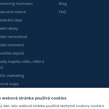
nitoring insolvencí
Blog
ukromá inzerce
FAQ
tastrální data
ední desky
ídač nemovitostí
ídač insolvencí
zesílka dopisů
odej majetku státu, měst a
cí
OL marketing
enové mapy
kumenty z KN
o webová stránka používá cookies
astní vrstvy
ý den, tato webová stránka používá nezbytné soubory cookie k
zšíření Chrome