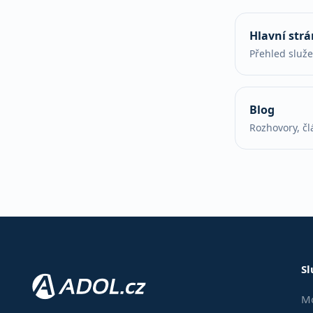
Hlavní str
Přehled služ
Blog
Rozhovory, čl
Sl
Mo