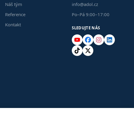
Náš tým
info@adol.cz
Reference
Po–Pá 9:00–17:00
Kontakt
SLEDUJTE NÁS
YouTube
Facebook
Instagram
LinkedIn
TikTok
X