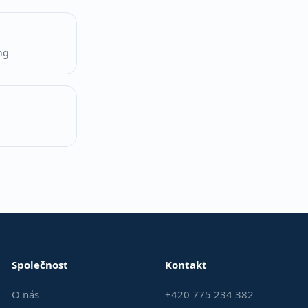
ng
Společnost
Kontakt
O nás
+420 775 234 382