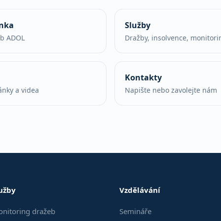
ánka
Služby
eb ADOL
Dražby, insolvence, monitori
Kontakty
ánky a videa
Napište nebo zavolejte nám
užby
Vzdělávání
nitoring dražeb
Semináře