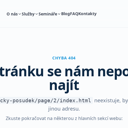
Blog
FAQ
Kontakty
O nás
Služby
Semináře
CHYBA 404
stránku se nám nepo
najít
neexistuje, b
cky-posudek/page/2/index.html
jinou adresu.
Zkuste pokračovat na některou z hlavních sekcí webu: