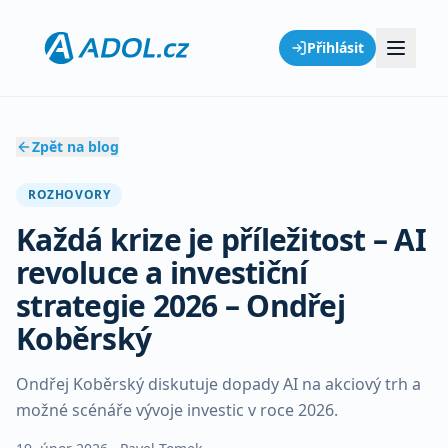
Přihlásit
Zpět na blog
ROZHOVORY
Každá krize je příležitost – AI
revoluce a investiční
strategie 2026 – Ondřej
Koběrský
Ondřej Koběrský diskutuje dopady AI na akciový trh a
možné scénáře vývoje investic v roce 2026.