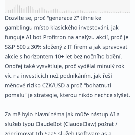
Dozvíte se, proč "generace Z" tíhne ke
gamblingu místo klasického investování, jak
funguje AI bot Profitron na analýzu akcií, proč je
S&P 500 z 30% složený z IT firem a jak spravovat
akcie s horizontem 10+ let bez nočního bdění.
Ondřej také vysvětluje, proč vydělal minulý rok
víc na investicích než podnikáním, jak řeší
měnové riziko CZK/USD a proč "bohatnutí
pomalu" je strategie, kterou nikdo nechce slyšet.
Za mě bylo hlavní téma jak může nástup AI a
služeb typu ClaudeBot (ClaudeClaw) požrat /
zdecimovat trh SaaS služeb (software as a