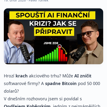
19. únor 2026
· Pavel Tomek
Hrozí
krach
akciového trhu? Může
AI zničit
softwarové firmy? A
spadne
Bitcoin
pod 50 000
dolarů?
V dnešním rozhovoru jsem si povídal s
Ondřejem Koběrským
, jedním z nejznámějších