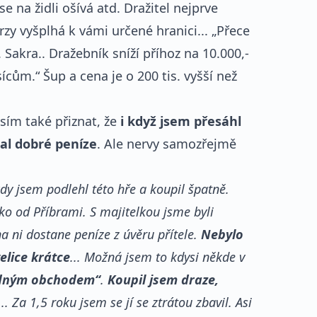
se na židli ošívá atd. Dražitel nejprve
rzy vyšplhá k vámi určené hranici... „Přece
 Sakra.. Dražebník sníží příhoz na 10.000,-
isícům.“ Šup a cena je o 200 tis. vyšší než
sím také přiznat, že
i když jsem přesáhl
al dobré peníze
. Ale nervy samozřejmě
kdy jsem podlehl této hře a koupil špatně.
ko od Příbrami. S majitelkou jsme byli
a ni dostane peníze z úvěru přítele.
Nebylo
elice krátce
... Možná jsem to kdysi někde v
nadným obchodem“
.
Koupil jsem draze,
... Za 1,5 roku jsem se jí se ztrátou zbavil. Asi