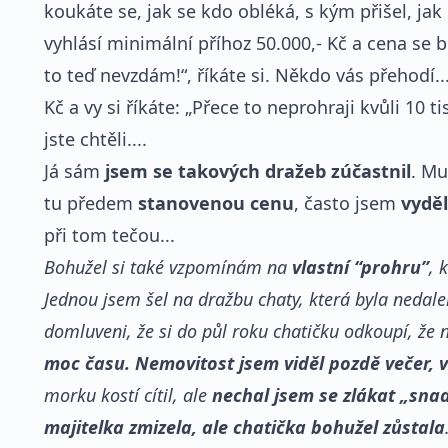
koukáte se, jak se kdo obléká, s kým přišel, jak 
vyhlásí minimální příhoz 50.000,- Kč a cena se b
to teď nevzdám!“, říkáte si. Někdo vás přehodí...
Kč a vy si říkáte: „Přece to neprohraji kvůli 10 t
jste chtěli....
Já sám
jsem se takových dražeb zúčastnil
. Mu
tu předem
stanovenou cenu
, často jsem
vyděl
při tom tečou...
Bohužel si také vzpomínám na
vlastní “prohru”
, 
Jednou jsem šel na dražbu chaty, která byla nedale
domluveni, že si do půl roku chatičku odkoupí, že n
moc času. Nemovitost jsem viděl pozdě večer, v
morku kostí cítil, ale
nechal jsem se zlákat „s
majitelka zmizela, ale chatička bohužel zůstala