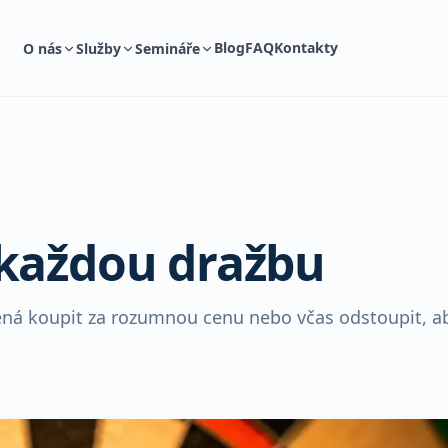
Blog
FAQ
Kontakty
O nás
Služby
Semináře
 každou dražbu
mená koupit za rozumnou cenu nebo včas odstoupit, a