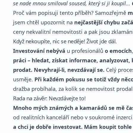
se nade mnou smiloval soused, který si ji koupil...
Proč vám popisuji tento příběh? Samozřejmě
m
jsem chtěl upozornit na
nejčastější chybu zač
ceny nekvalitní nemovitosti a pak jsou zklamáni
Když nekoupíte, nic se neděje! Život jde dál.
Investování nebývá
u profesionálů
o emocích
práci – hledat, získat informace, analyzovat, 
prodat.
Nevyhrají-li, nevzdávají se.
Celý proces
usměje.
Při každém pokusu se totiž vždy něco
dražba probíhala, za kolik se nemovitost prodal
Rada na závěr: Nevzdávejte to!
Mnoho mých známých a kamarádů se mě čas
od realitních kanceláří nebo v soukromé inzerci
a chci je dobře investovat. Mám koupit tohl