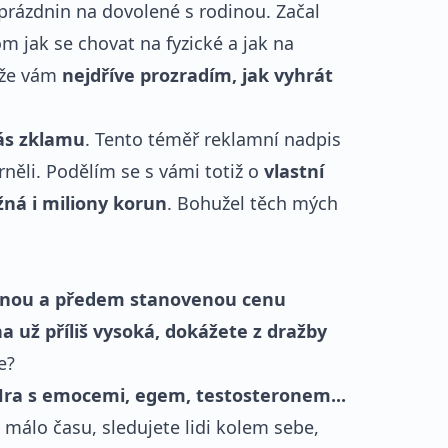
 prázdnin na dovolené s rodinou. Začal
m jak se chovat na fyzické a jak na
 že vám
nejdříve prozradím, jak vyhrát
ás zklamu
. Tento téměř reklamní nadpis
rněli. Podělím se s vámi totiž o
vlastní
ná i miliony korun
. Bohužel těch mých
umnou a předem stanovenou cenu
a už příliš vysoká, dokážete z dražby
e?
ra s emocemi, egem, testosteronem...
e málo času, sledujete lidi kolem sebe,