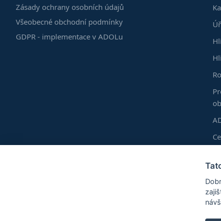
Zásady ochrany osobních údajů
Ka
Všeobecné obchodní podmínky
Úř
GDPR - implementace v ADOLu
Hl
Hl
Ro
Pr
ob
AD
C
Do
Tat
Vl
Dobr
Ro
zaji
návš