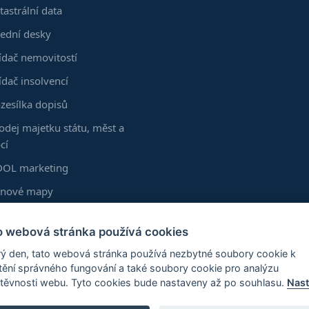
tastrální data
ední desky
ídač nemovitostí
ídač insolvencí
zesílka dopisů
odej majetku státu, měst a
cí
OL marketing
enové mapy
kumenty z KN
o webová stránka používá cookies
astní vrstvy
ý den, tato webová stránka používá nezbytné soubory cookie k
zšíření Chrome
štění správného fungování a také soubory cookie pro analýzu
těvnosti webu. Tyto cookies bude nastaveny až po souhlasu.
Nast