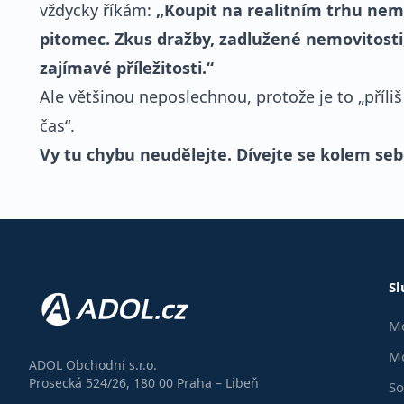
vždycky říkám:
„Koupit na realitním trhu nemo
pitomec. Zkus dražby, zadlužené nemovitosti,
zajímavé příležitosti.“
Ale většinou neposlechnou, protože je to „příliš
čas“.
Vy tu chybu neudělejte. Dívejte se kolem sebe 
Sl
Mo
Mo
ADOL Obchodní s.r.o.
Prosecká 524/26, 180 00 Praha – Libeň
So