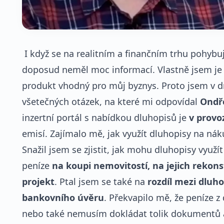
I když se na realitním a finančním trhu pohybuji
doposud neměl moc informací. Vlastně jsem je a
produkt vhodný pro můj byznys. Proto jsem v 
všetečných otázek, na které mi odpovídal
Ondř
inzertní portál s nabídkou dluhopisů je
v provo
emisí. Zajímalo mě, jak využít dluhopisy na ná
Snažil jsem se zjistit, jak mohu dluhopisy využít
peníze
na koupi nemovitostí, na jejich rekon
projekt
. Ptal jsem se také na
rozdíl mezi dluh
bankovního úvěru
. Překvapilo mě, že peníze z
nebo také nemusím dokládat tolik dokumentů a 