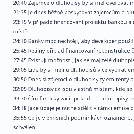
20:40 Zájemce o dluhopisy by si měl ověřovat i
21:35 Je dnes běžné poskytovat zájemcům o dl
23:15 V případě financování projektu bankou a
místě
24:10 Banky moc nechtějí, aby developer použil 
25:45 Reálný příklad financování rekonstrukce
27:45 Existují možnosti, jak se majitelé dluhop
29:05 Lidé by si měli u dluhopisů více vybírat e
30:50 Dnes si zájemci o dluhopisy ty emitenty a
32:05 Dluhopisy.cz jsou vlastně místem, kde se 
33:30 Čím fakticky začít pokud chci dluhopisy 
34:18 Jaké údaje je nutné sdělit v rámci emise 
35:55 Co je v emisních podmínkách oznámeno, 
schválení