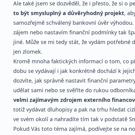
Ale také jsem se dozvěděl, že i přesto, že si 
to být smysluplný a důvěryhodný projekt
, ab
samozřejmě schválený bankovní úvěr výhodou. M
zájem nebo nastavím finanční podmínky tak špat
jiné. Může se mi tedy stát, že vydám potřebné 
jen zlomek.
Kromě mnoha faktických informací o tom, co př
dobu se vydávají i jak konkrétně dochází k jejic
dozvíte, jak správně nastavit finanční parametry.
udělat sami nebo se svěříte do rukou odborník
velmi zajímavým zdrojem externího financov
totiž vydávat dluhopisy a pak na trhu hledat ci
ve svém okolí a nahradíte tím tak v podstatě S
Pokud Vás toto téma zajímá, podívejte se na no