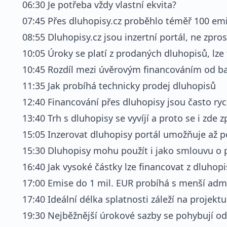
06:30 Je potřeba vždy vlastní ekvita?
07:45 Přes dluhopisy.cz proběhlo téměř 100 em
08:55 Dluhopisy.cz jsou inzertní portál, ne zpro
10:05 Úroky se platí z prodaných dluhopisů, lze
10:45 Rozdíl mezi úvěrovým financováním od b
11:35 Jak probíhá technicky prodej dluhopisů
12:40 Financování přes dluhopisy jsou často ryc
13:40 Trh s dluhopisy se vyvíjí a proto se i zde z
15:05 Inzerovat dluhopisy portál umožňuje až p
15:30 Dluhopisy mohu použít i jako smlouvu o 
16:40 Jak vysoké částky lze financovat z dluhop
17:00 Emise do 1 mil. EUR probíhá s menší admin
17:40 Ideální délka splatnosti záleží na projektu 
19:30 Nejběžnější úrokové sazby se pohybují o