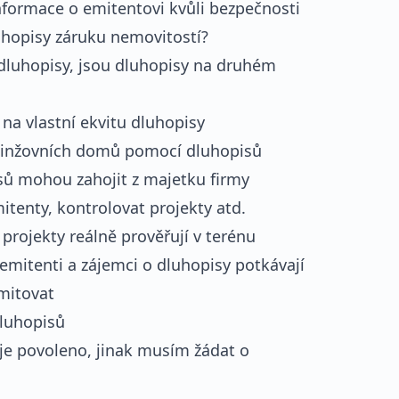
nformace o emitentovi kvůli bezpečnosti
uhopisy záruku nemovitostí?
 dluhopisy, jsou dluhopisy na druhém
na vlastní ekvitu dluhopisy
 činžovních domů pomocí dluhopisů
isů mohou zahojit z majetku firmy
mitenty, kontrolovat projekty atd.
 projekty reálně prověřují v terénu
emitenti a zájemci o dluhopisy potkávají
emitovat
dluhopisů
je povoleno, jinak musím žádat o