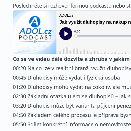
Poslechněte si rozhovor formou podcastu nebo sta
Co se ve videu dále dozvíte a zhruba v jakém
00:20 Na co lze v realitní branži využít dluhopis
00:45 Dluhopisy může vydat i fyzická osoba
01:20 Dluhopisy mohu vydat na cokoliv, ale mus
02:30 Základní otázka u emise dluhopisů – jak
03:20 Dluhopis může být varianta půjčení pen
04:50 Základem celého procesu je příprava byz
05:50 Sdílet konkrétní informace o nemovitoste