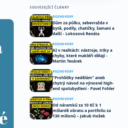
SOUVISEJÍCÍ ČLÁNKY
ROZHOVORY
Dům za půlku, sebevražda v
bytě, podíly, chatičky, šamani a
další - Lokosová Renáta
ROZHOVORY
AI v realitách: nástroje, triky a
chyby, které makléři dělají -
Martin Tesárek
ROZHOVORY
"Prohlídky nedělám" aneb
chytrý návod na výnosné high-
end spolubydlení - Pavel Fohler
ROZHOVORY
Od náramků za 10 Kč k 1
miliardě obratu a portfoliu za
130 milionů – Jakub Hošek