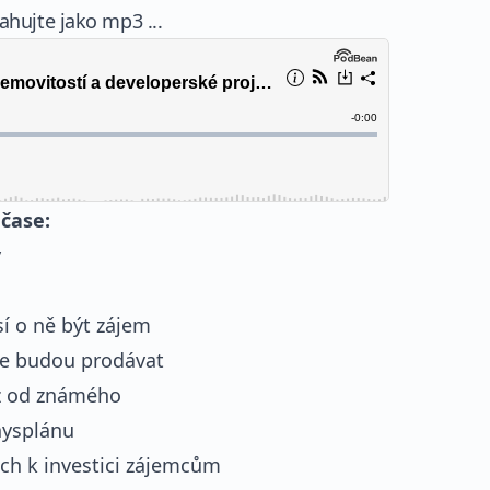
hujte jako mp3 ...
 čase:
y
í o ně být zájem
 se budou prodávat
ěz od známého
nysplánu
ch k investici zájemcům