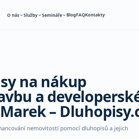
Blog
FAQ
Kontakty
O nás
Služby
Semináře
isy na nákup
tavbu a developersk
 Marek – Dluhopisy.
ncování nemovitostí pomocí dluhopisů a jejich