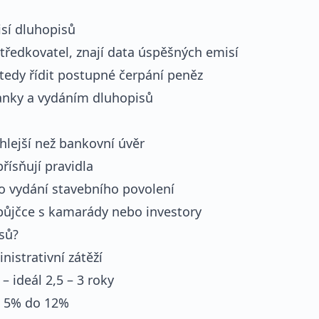
isí dluhopisů
středkovatel, znají data úspěšných emisí
 tedy řídit postupné čerpání peněz
anky a vydáním dluhopisů
hlejší než bankovní úvěr
přísňují pravidla
o vydání stavebního povolení
půjčce s kamarády nebo investory
isů?
istrativní zátěží
– ideál 2,5 – 3 roky
d 5% do 12%