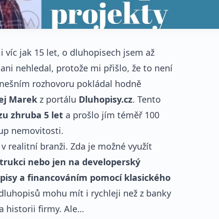
 víc jak 15 let, o dluhopisech jsem až
ni nehledal, protože mi přišlo, že to není
dnešním rozhovoru pokládal hodně
ej Marek
z portálu
Dluhopisy.cz
. Tento
zu zhruba 5 let
a prošlo jím téměř 100
kup nemovitosti.
 v realitní branži. Zda je možné využít
strukci nebo jen na developerský
opisy a financováním pomocí klasického
 dluhopisů mohu mít i rychleji než z banky
historii firmy. Ale…