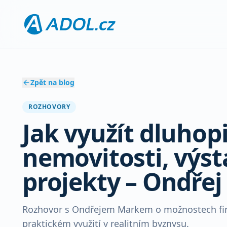
Zpět na blog
ROZHOVORY
Jak využít dluhop
nemovitosti, výs
projekty – Ondřej
Rozhovor s Ondřejem Markem o možnostech fina
praktickém využití v realitním byznysu.