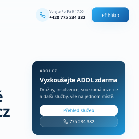
Volejte Po-Pá 9-17:00
Přihlásit
+420 775 234 382
ADOL.CZ
Vyzkoušejte ADOL zdarma
é
Dražby, insolvence, soukromá inzerce
a další služby, vše na jednom místě.
cz
Přehled služeb
775 234 382