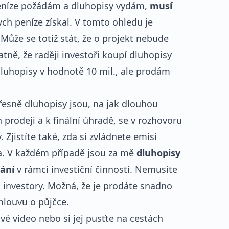
o peníze požádám a dluhopisy vydám,
musí
ych peníze získal. V tomto ohledu je
ůže se totiž stát, že o projekt nebude
ně, že raději investoři koupí dluhopisy
dluhopisy v hodnotě 10 mil., ale prodám
esně dluhopisy jsou, na jak dlouhou
h prodeji a k finální úhradě, se v rozhovoru
 Zjistíte také, zda si zvládnete emisi
a. V každém případě jsou za mě
dluhopisy
ání
v rámci investiční činnosti. Nemusíte
zí investory. Možná, že je prodáte snadno
mlouvu o půjčce.
vé video nebo si jej pusťte na cestách