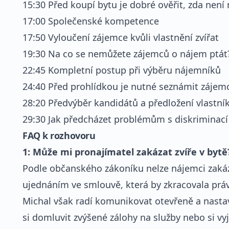
15:30 Před koupí bytu je dobré ověřit, zda není
17:00 Společenské kompetence
17:50 Vyloučení zájemce kvůli vlastnění zvířat
19:30 Na co se nemůžete zájemců o nájem ptát
22:45 Kompletní postup při výběru nájemníků
24:40 Před prohlídkou je nutné seznámit záje
28:20 Předvýběr kandidátů a předložení vlastní
29:30 Jak předcházet problémům s diskriminac
FAQ k rozhovoru
1: Může mi pronajímatel zakázat zvíře v bytě
Podle občanského zákoníku nelze nájemci zakáza
ujednáním ve smlouvě, která by zkracovala práv
Michal však radí komunikovat otevřeně a nastavi
si domluvit zvýšené zálohy na služby nebo si vy