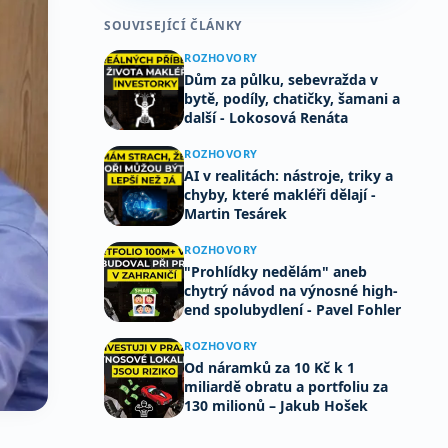
SOUVISEJÍCÍ ČLÁNKY
ROZHOVORY
Dům za půlku, sebevražda v
bytě, podíly, chatičky, šamani a
další - Lokosová Renáta
ROZHOVORY
AI v realitách: nástroje, triky a
chyby, které makléři dělají -
Martin Tesárek
ROZHOVORY
"Prohlídky nedělám" aneb
chytrý návod na výnosné high-
end spolubydlení - Pavel Fohler
ROZHOVORY
Od náramků za 10 Kč k 1
miliardě obratu a portfoliu za
130 milionů – Jakub Hošek