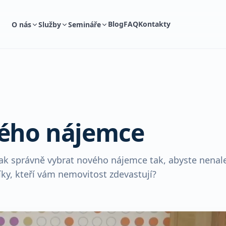
Blog
FAQ
Kontakty
O nás
Služby
Semináře
ného nájemce
jak správně vybrat nového nájemce tak, abyste nenale
ky, kteří vám nemovitost zdevastují?