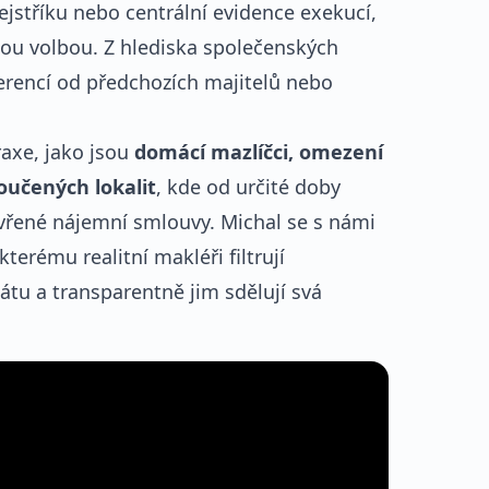
rejstříku nebo centrální evidence exekucí,
nou volbou. Z hlediska společenských
erencí od předchozích majitelů nebo
raxe, jako jsou
domácí mazlíčci, omezení
oučených lokalit
, kde od určité doby
vřené nájemní smlouvy. Michal se s námi
kterému realitní makléři filtrují
tu a transparentně jim sdělují svá