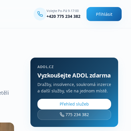
Volejte Po-Pá 9-17:00
Přihlásit
+420 775 234 382
ADOL.CZ
Vyzkoušejte ADOL zdarma
Dražby, insolvence, soukromá inzerce
a další služby, vše na jednom místě.
těli
Přehled služeb
775 234 382