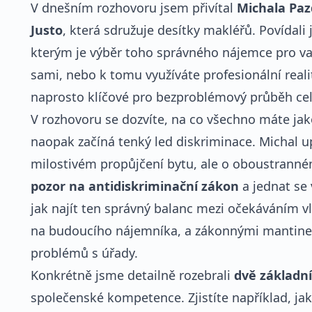
V dnešním rozhovoru jsem přivítal
Michala Pa
Justo
, která sdružuje desítky makléřů. Povídali
kterým je výběr toho správného nájemce pro vaš
sami, nebo k tomu využíváte profesionální realit
naprosto klíčové pro bezproblémový průběh ce
V rozhovoru se dozvíte, na co všechno máte jak
naopak začíná tenký led diskriminace. Michal u
milostivém propůjčení bytu, ale o oboustranné
pozor na antidiskriminační zákon
a jednat se 
jak najít ten správný balanc mezi očekáváním v
na budoucího nájemníka, a zákonnými mantinely
problémů s úřady.
Konkrétně jsme detailně rozebrali
dvě základn
společenské kompetence. Zjistíte například, ja