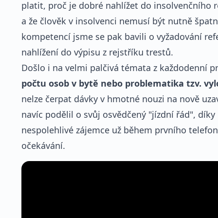
platit, proč je dobré nahlížet do insolvenčního 
a že člověk v insolvenci nemusí být nutně špat
kompetencí jsme se pak bavili o vyžadování ref
nahlížení do výpisu z rejstříku trestů.
Došlo i na velmi palčivá témata z každodenní p
počtu osob v bytě nebo problematika tzv. vyl
nelze čerpat dávky v hmotné nouzi na nově uza
navíc podělil o svůj osvědčený "jízdní řád", díky 
nespolehlivé zájemce už během prvního telefoná
očekávání.