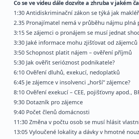
Co se ve videu dále dozvíte a zhruba v jakém ča
1:30 Antidiskriminační zákon se týká jak makléř
2.35 Pronajímatel nemá v průběhu nájmu plná 
3:15 Se zájemci o pronájem se musí jednat sho
3:30 Jaké informace mohu zjišťovat od zájemců
3:50 Schopnost platit nájem – ověření příjmů
5:30 Jak ověřit serióznost podnikatele?
6:10 Ověření dluhů, exekucí, nedoplatků
6:45 Je zájemce v insolvenci „horší“ zájemce?
8:10 Ověření exekucí – CEE, pojišťovny apod., B
9:30 Dotazník pro zájemce
9:40 Počet členů domácnosti
11:30 Změna v počtu osob se musí hlásit vlastn
13:05 Vyloučené lokality a dávky v hmotné nouz