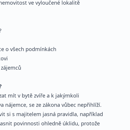
 nemovitost ve vyloučené lokalitě
?
mce o všech podmínkách
kovi
í zájemců
?
t mít v bytě zvíře a k jakýmkoli
a nájemce, se ze zákona vůbec nepřihlíží.
t si s majitelem jasná pravidla, například
jasnit povinnosti ohledně úklidu, protože