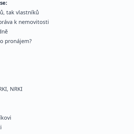
se:
ů, tak vlastníků
práva k nemovitosti
dně
 o pronájem?
RKI, NRKI
íkovi
i