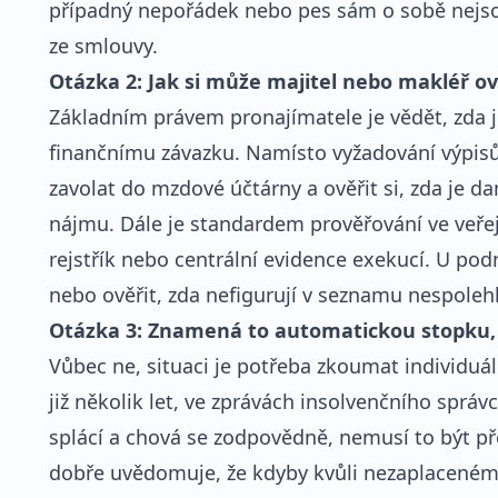
případný nepořádek nebo pes sám o sobě nejs
ze smlouvy.
Otázka 2: Jak si může majitel nebo makléř ov
Základním právem pronajímatele je vědět, zda
finančnímu závazku. Namísto vyžadování výpisů
zavolat do mzdové účtárny a ověřit si, zda je d
nájmu. Dále je standardem prověřování ve veřejn
rejstřík nebo centrální evidence exekucí. U pod
nebo ověřit, zda nefigurují v seznamu nespoleh
Otázka 3: Znamená to automatickou stopku, kd
Vůbec ne, situaci je potřeba zkoumat individuál
již několik let, ve zprávách insolvenčního správc
splácí a chová se zodpovědně, nemusí to být pře
dobře uvědomuje, že kdyby kvůli nezaplaceném