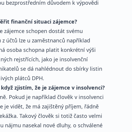
ou bezprostředním důvodem k výpovědi
ěřit finanční situaci zájemce?
 je zájemce schopen dostát svému
 z účtů lze u zaměstnanců například
aná osoba schopna platit konkrétní výši
ých rejstřících, jako je insolvenční
nikatelů se dá nahlédnout do sbírky listin
livých plátců DPH.
yž zjistím, že je zájemce v insolvenci?
ně. Pokud je například člověk v insolvenci
e je vidět, že má zajištěný příjem, řádně
kážka. Takový člověk si totiž často velmi
u nájmu nasekal nové dluhy, o schválené