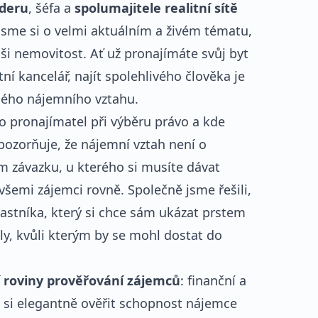
zderu
, šéfa a
spolumajitele realitní sítě
 jsme si o velmi aktuálním a živém tématu,
i nemovitost. Ať už pronajímáte svůj byt
ní kancelář, najít spolehlivého člověka je
lého nájemního vztahu.
o pronajímatel při výběru právo a kde
pozorňuje, že nájemní vztah není o
m závazku, u kterého si musíte dávat
všemi zájemci rovně. Společně jsme řešili,
lastníka, který si chce sám ukázat prstem
, kvůli kterým by se mohl dostat do
í roviny prověřování zájemců
: finanční a
k si elegantně ověřit schopnost nájemce