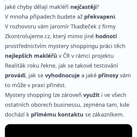
Jaké chyby dělají makléři
nejčastěji
?
V mnoha případech budete až
překvapeni
.
V rozhovoru vám Jaromír Tkadleček z firmy
Zkontrolujeme.cz, který mimo jiné
hodnotí
prostřednictvím mystery shoppingu práci těch
nejlepších makléřů
v ČR v rámci projektu
Realiťák roku řekne, jak se takové testování
provádí
, jak se
vyhodnocuje
a jaké
přínosy
vám
to může v praxi přinést.
Mystery shopping lze zároveň
využít
i ve všech
ostatních oborech businessu, zejména tam, kde
dochází k
přímému kontaktu
se zákazníkem.