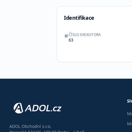
Identifikace
ČÍSLO EXEKUTORA
63
Sl
Mo
Mo
ADOL Obchodní s.r.o.