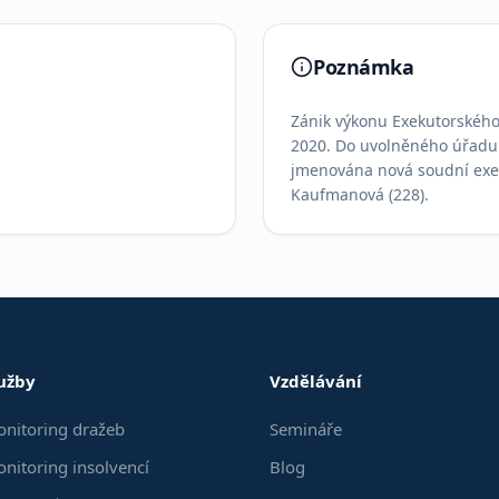
Poznámka
Zánik výkonu Exekutorského 
2020. Do uvolněného úřadu 
jmenována nová soudní exek
Kaufmanová (228).
užby
Vzdělávání
nitoring dražeb
Semináře
nitoring insolvencí
Blog