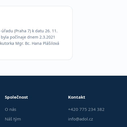
úřadu (Praha 7) k datu 26. 11. 
byla počínaje dnem 2.3.2021 
utorka Mgr. Bc. Hana Plášilová 
Společnost
Kontakt
O nás
+420 775 234 382
Náš tým
info@adol.cz