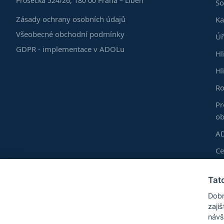
Prosecká 524/26, 180 00 Praha – Libeň
So
Zásady ochrany osobních údajů
Ka
Všeobecné obchodní podmínky
Úř
GDPR - implementace v ADOLu
Hl
Hl
Ro
Pr
ob
AD
C
Do
Tat
Vl
Dobr
Ro
zaji
návš