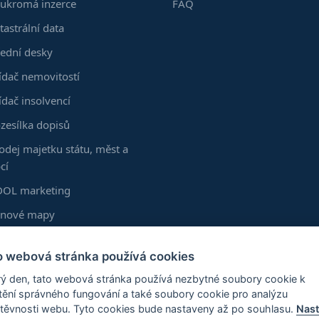
ukromá inzerce
FAQ
tastrální data
ední desky
ídač nemovitostí
ídač insolvencí
zesílka dopisů
odej majetku státu, měst a
cí
OL marketing
enové mapy
kumenty z KN
o webová stránka používá cookies
astní vrstvy
ý den, tato webová stránka používá nezbytné soubory cookie k
zšíření Chrome
štění správného fungování a také soubory cookie pro analýzu
těvnosti webu. Tyto cookies bude nastaveny až po souhlasu.
Nast