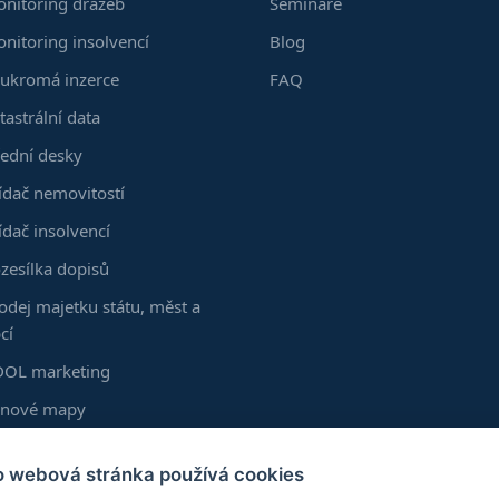
nitoring dražeb
Semináře
nitoring insolvencí
Blog
ukromá inzerce
FAQ
tastrální data
ední desky
ídač nemovitostí
ídač insolvencí
zesílka dopisů
odej majetku státu, měst a
cí
OL marketing
enové mapy
kumenty z KN
o webová stránka používá cookies
astní vrstvy