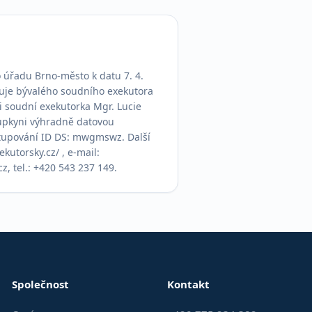
úřadu Brno-město k datu 7. 4. 
uje bývalého soudního exekutora 
i soudní exekutorka Mgr. Lucie 
upkyni výhradně datovou 
tupování ID DS: mwgmswz. Další 
kutorsky.cz/ , e-mail: 
, tel.: +420 543 237 149.
Společnost
Kontakt