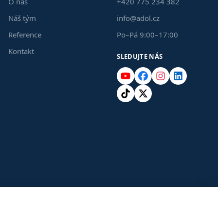
O nás
+420 775 234 382
Náš tým
info@adol.cz
Reference
Po–Pá 9:00–17:00
Kontakt
SLEDUJTE NÁS
YouTube
Facebook
Instagram
LinkedIn
TikTok
X