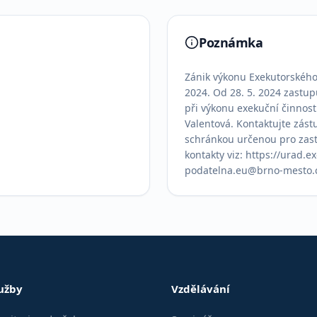
Poznámka
Zánik výkonu Exekutorského 
2024. Od 28. 5. 2024 zastup
při výkonu exekuční činnost
Valentová. Kontaktujte zást
schránkou určenou pro zas
kontakty viz: https://urad.exe
podatelna.eu@brno-mesto.cz
užby
Vzdělávání