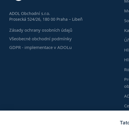
Mo
Mo
ADOL Obchodní s.r.o.
Prosecká 524/26, 180 00 Praha – Libeň
So
Zásady ochrany osobních údajů
Ka
Všeobecné obchodní podmínky
Úř
GDPR - implementace v ADOLu
Hl
Hl
Ro
Pr
ob
AD
C
Do
Tat
Vl