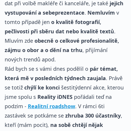
dat při volbě makléře či kanceláře, je také
jejich
vystupování a sebeprezentace
.
Nemluvím
v
tomto případě jen
o kvalitě fotografií,
pečlivosti při sběru dat nebo kvalitě textů
.
Mluvím zde
obecně o celkové profesionalitě,
zájmu o obor a o dění na trhu
, přijímání
nových trendů apod.
Rád bych se s vámi dnes podělil o
pár témat,
která mě v posledních týdnech zaujala
. Právě
se totiž
chýlí ke konci
šestitýdenní akce, kterou
jsme spolu s
Reality iDNES
pořádali teď na
podzim -
Realitní roadshow
. V rámci 6ti
zastávek se potkáme se
zhruba 300 účastníky
,
kteří (mám pocit),
na sobě chtějí nějak