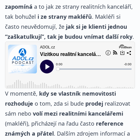
zapomíná
a to jak ze strany realitních kanceláří,
tak bohužel
i ze strany makléřů
. Makléři si
často neuvědomují, že
jak si je klienti jednou
“zaškatulkují”, tak je budou vnímat další roky
.
V momentě,
kdy se vlastník nemovitosti
rozhoduje
o tom, zda si bude
prodej
realizovat
sám nebo
volí mezi realitními kancelářemi
(makléři), přicházejí na řadu často
reference
známých a přátel
. Dalším zdrojem informací a