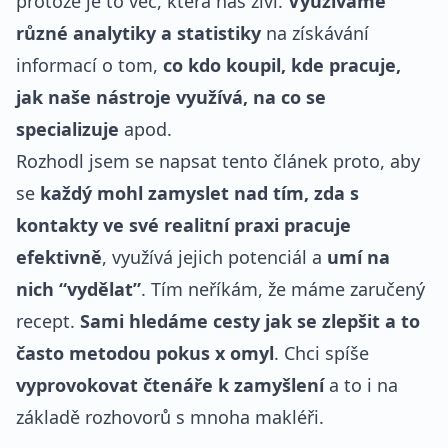
protože je to věc, která nás živí.
Využíváme
různé analytiky a statistiky
na získávání
informací o tom,
co kdo koupil, kde pracuje,
jak naše nástroje využívá, na co se
specializuje
apod.
Rozhodl jsem se napsat tento článek proto, aby
se
každý mohl zamyslet nad tím, zda s
kontakty ve své realitní praxi pracuje
efektivně
, využívá jejich potenciál a
umí na
nich “vydělat”
. Tím neříkám, že máme zaručený
recept.
Sami hledáme cesty jak se zlepšit a to
často metodou pokus x omyl
. Chci spíše
vyprovokovat čtenáře k zamyšlení
a to i na
základě rozhovorů s mnoha makléři.