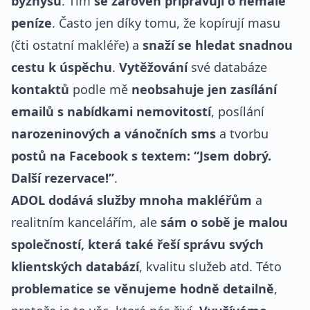
byznysu
. Tím
se zároveň připravují o nemalé
peníze
. Často jen díky tomu, že kopírují masu
(čti ostatní makléře) a
snaží se hledat snadnou
cestu k úspěchu
.
Vytěžování
své databáze
kontaktů
podle mě
neobsahuje jen zasílání
emailů s nabídkami nemovitostí
, posílání
narozeninových a vánočních sms
a tvorbu
postů na Facebook s textem: “Jsem dobrý.
Další rezervace!”
.
ADOL dodává služby mnoha makléřům
a
realitním kancelářím, ale
sám o sobě je malou
společností, která také řeší správu svých
klientských databází
, kvalitu služeb atd. Této
problematice se věnujeme hodně detailně
,