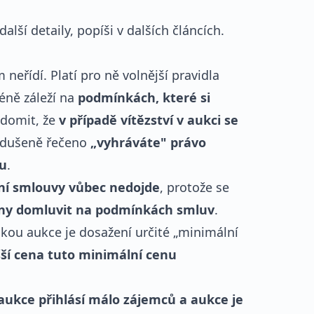
alší detaily, popíši v dalších článcích.
eřídí. Platí pro ně volnější pravidla
ně záleží na
podmínkách, které si
vědomit, že
v případě vítězství v aukci se
nodušeně řečeno
„vyhráváte" právo
u
.
ní smlouvy vůbec nedojde
, protože se
ny domluvit na podmínkách smluv
.
kou aukce je dosažení určité „minimální
yšší cena tuto minimální cenu
aukce přihlásí málo zájemců a aukce je