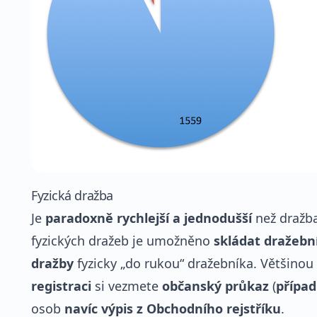
Fyzická dražba
Je
paradoxně rychlejší a jednodušší
než dražba 
fyzických dražeb je umožněno
skládat dražební
dražby
fyzicky „do rukou“ dražebníka. Většinou 
registraci
si vezmete
občanský průkaz
(
přípa
osob
navíc výpis z Obchodního rejstříku
.