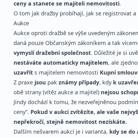
ceny a stanete se majiteli nemovitosti
.
O tom jak dražby probíhají, jak se registrovat a d
Aukce
Aukce oproti dražbě se výše uvedeným zákonem n
daná pouze Občanským zákoníkem a tak vícemé
vymyslí dražební společnost
. Důležité je si u
nestáváte automaticky majitelem
, ale zjed
uzavřít
s majitelem nemovitosti
Kupní smlouv
Z praxe
jsou
pak
známy případy
, kdy
k uzavře
obě strany (vítěz aukce a majitel)
nejsou schop
Jindy dochází k tomu, že nezveřejněnou podmín
ceny“.
Pokud v aukci zvítězíte, ale vaše nejv
nepřekročí, stejně nemovitost nezískáte.
Dalším nešvarem aukcí je i varianta,
kdy se do 