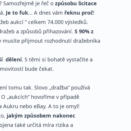
? Samozřejmě je řeč o
způsobu licitace
há.
Je to fuk
... A dnes vám
řeknu proč
!
žeb aukcí “ celkem 74.000 výsledků.
dražeb a způsobů přihazování.
S 90% z
y musíte přijmout rozhodnutí dražebníka
ší dělení
. S těmi si bohatě vystačíte a
emovitostí bude čekat.
není tomu tak. Slovo „dražba“ používá
t. O „aukcích“ hovoříme v případě
 Aukru nebo eBay. A to je omyl!
to,
jakým způsobem nakonec
ojena také určitá míra rizika a