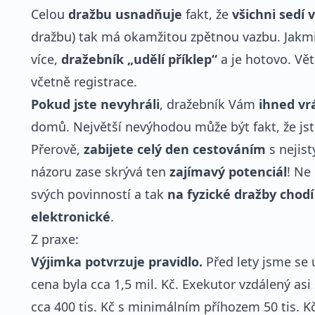
Celou
dražbu usnadňuje
fakt, že
všichni sedí 
dražbu) tak má okamžitou zpětnou vazbu. Jakm
více,
dražebník „udělí příklep“
a je hotovo. Vět
včetně registrace.
Pokud jste nevyhráli
, dražebník Vám
ihned vr
domů. Největší nevýhodou může být fakt, že jste
Přerově,
zabijete celý den cestováním
s nejis
názoru zase skrývá ten
zajímavý potenciál
! Ne
svých povinností a tak
na fyzické dražby chodí
elektronické
.
Z praxe:
Výjimka potvrzuje pravidlo.
Před lety jsme se ú
cena byla cca 1,5 mil. Kč. Exekutor vzdálený as
cca 400 tis. Kč s minimálním příhozem 50 tis. Kč