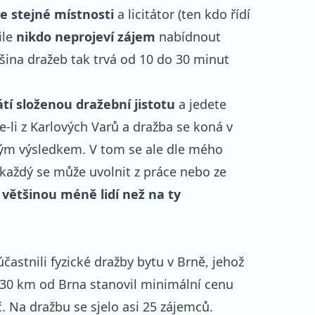
ve stejné místnosti
a licitátor (ten kdo řídí
ile
nikdo neprojeví zájem
nabídnout
šina dražeb tak trvá od 10 do 30 minut
átí složenou dražební jistotu
a jedete
-li z Karlových Varů a dražba se koná v
tým výsledkem. V tom se ale dle mého
 každý se může uvolnit z práce nebo ze
 většinou méně lidí než na ty
častnili fyzické dražby bytu v Brně, jehož
i 30 km od Brna stanovil minimální cenu
. Na dražbu se sjelo asi 25 zájemců.