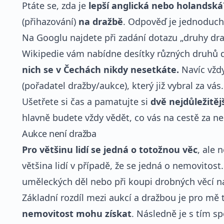
Ptáte se, zda je
lepší anglická nebo holandská
(přihazování)
na dražbě
. Odpověď je jednoduc
Na Googlu najdete při zadání dotazu „druhy dra
Wikipedie vám nabídne desítky různých druhů 
nich se v Čechách nikdy nesetkáte.
Navíc vžd
(pořadatel dražby/aukce), který již vybral za vás.
Ušetřete si čas a pamatujte si
dvě nejdůležitěj
hlavně budete vždy vědět, co vás na cestě za n
Aukce není dražba
Pro většinu lidí se jedná o totožnou věc
, ale 
většina lidí v případě, že se jedná o nemovitos
uměleckých děl nebo při koupi drobných věcí na
Základní rozdíl mezi aukcí a dražbou je pro mě 
nemovitost mohu získat
. Následně je s tím sp