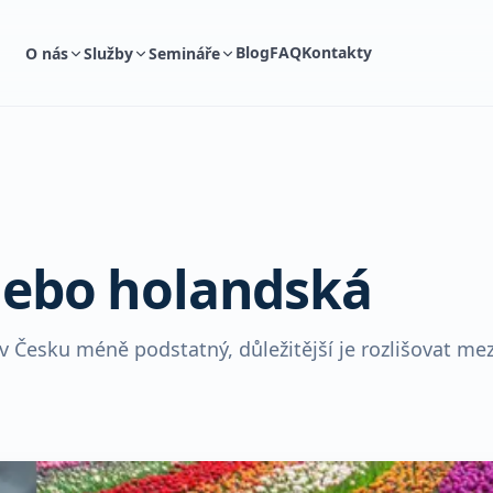
Blog
FAQ
Kontakty
O nás
Služby
Semináře
 nebo holandská
 Česku méně podstatný, důležitější je rozlišovat mez