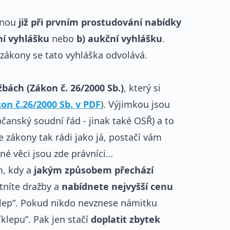
šinou
již při prvním prostudování nabídky
ní vyhlášku
nebo
b) aukční vyhlášku
.
zákony se tato vyhláška odvolává.
ách (Zákon č. 26/2000 Sb.)
, který si
on č.26/2000 Sb. v PDF
). Výjimkou jsou
bčanský soudní řád - jinak také OSŘ) a to
te zákony tak rádi jako já, postačí vám
né věci jsou zde právníci…
m, kdy a
jakým způsobem přechází
tníte dražby a
nabídnete nejvyšší cenu
íklep“. Pokud nikdo nevznese námitku
klepu”. Pak jen stačí
doplatit zbytek