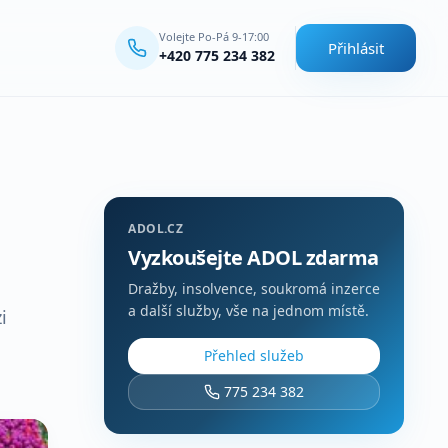
Volejte Po-Pá 9-17:00
Přihlásit
+420 775 234 382
ADOL.CZ
Vyzkoušejte ADOL zdarma
Dražby, insolvence, soukromá inzerce
a další služby, vše na jednom místě.
i
Přehled služeb
775 234 382