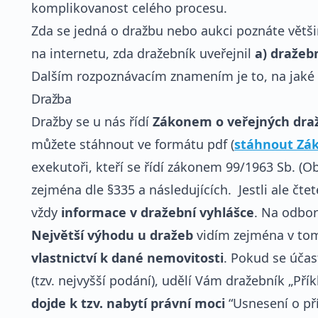
komplikovanost celého procesu.
Zda se jedná o dražbu nebo aukci poznáte vět
na internetu, zda dražebník uveřejnil
a) dražeb
Dalším rozpoznávacím znamením je to, na jaké 
Dražba
Dražby se u nás řídí
Zákonem o veřejných dražb
můžete stáhnout ve formátu pdf (
stáhnout Zák
exekutoři, kteří se řídí zákonem 99/1963 Sb. (O
zejména dle §335 a následujících. Jestli ale čte
vždy
informace v dražební vyhlášce
. Na odbor
Největší výhodu u dražeb
vidím zejména v to
vlastnictví k dané nemovitosti
. Pokud se účas
(tzv. nejvyšší podání), udělí Vám dražebník „Př
dojde k tzv. nabytí právní moci
“Usnesení o pří