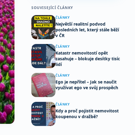
SOUVISEJÍCÍ ČLÁNKY
ČLÁNKY
Největší realitní podvod
posledních let, který stále běží
v ČR
ČLÁNKY
Katastr nemovitostí opět
zasahuje – blokuje desítky tisíc
lidí
ČLÁNKY
Ego je nepřítel – Jak se naučit
využívat ego ve svůj prospěch
ČLÁNKY
Kdy a proč pojistit nemovitost
koupenou v dražbě?