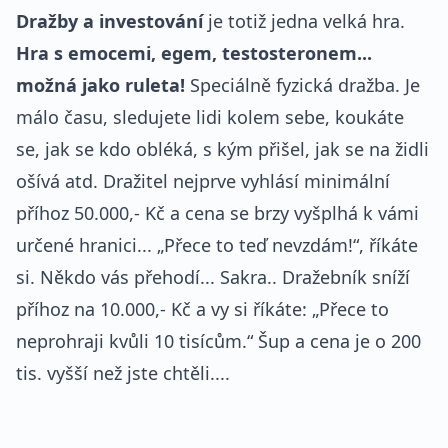
Dražby a investování
je totiž jedna velká hra.
Hra s emocemi, egem, testosteronem...
možná jako ruleta!
Speciálně fyzická dražba. Je
málo času, sledujete lidi kolem sebe, koukáte
se, jak se kdo obléká, s kým přišel, jak se na židli
ošívá atd. Dražitel nejprve vyhlásí minimální
příhoz 50.000,- Kč a cena se brzy vyšplhá k vámi
určené hranici... „Přece to teď nevzdám!“, říkáte
si. Někdo vás přehodí... Sakra.. Dražebník sníží
příhoz na 10.000,- Kč a vy si říkáte: „Přece to
neprohraji kvůli 10 tisícům.“ Šup a cena je o 200
tis. vyšší než jste chtěli....
REKLAMA