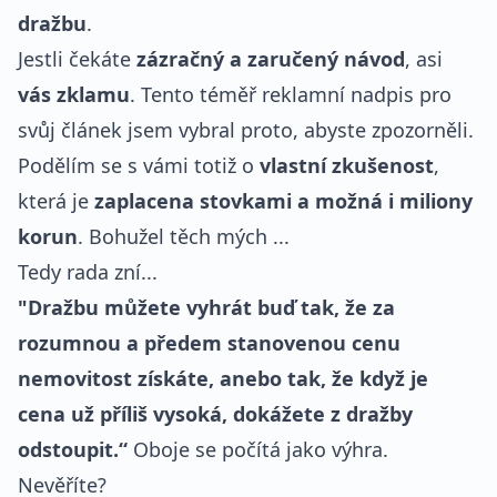
dražbu
.
Jestli čekáte
zázračný a zaručený návod
, asi
vás zklamu
. Tento téměř reklamní nadpis pro
svůj článek jsem vybral proto, abyste zpozorněli.
Podělím se s vámi totiž o
vlastní zkušenost
,
která je
zaplacena stovkami a možná i miliony
korun
. Bohužel těch mých ...
Tedy rada zní...
"Dražbu můžete vyhrát buď tak, že za
rozumnou a předem stanovenou cenu
nemovitost získáte, anebo tak, že když je
cena už příliš vysoká, dokážete z dražby
odstoupit.“
Oboje se počítá jako výhra.
Nevěříte?