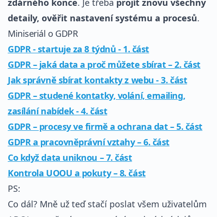
zdárného konce
. Je třeba
projít znovu všechny
detaily, ověřit nastavení systému a procesů
.
Miniseriál o GDPR
GDPR - startuje za 8 týdnů - 1. část
GDPR – jaká data a proč můžete sbírat – 2. část
Jak správně sbírat kontakty z webu - 3. část
GDPR – studené kontatky, volání, emailing,
zasílání nabídek - 4. část
GDPR – procesy ve firmě a ochrana dat – 5. část
GDPR a pracovněprávní vztahy – 6. část
Co když data uniknou – 7. část
Kontrola UOOU a pokuty – 8. část
PS:
Co dál? Mně už teď stačí poslat všem uživatelům