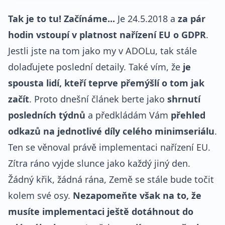
Tak je to tu! Začínáme...
Je 24.5.2018 a
za pár
hodin vstoupí v platnost nařízení EU o GDPR
.
Jestli jste na tom jako my v ADOLu, tak stále
dolaďujete poslední detaily. Také vím, že
je
spousta lidí, kteří teprve přemýšlí o tom jak
začít
. Proto dnešní článek berte jako
shrnutí
posledních týdnů
a předkládám Vám
přehled
odkazů na jednotlivé díly celého minimseriálu
.
Ten se věnoval právě implementaci nařízení EU.
Zítra ráno vyjde slunce jako každý jiný den.
Žádný křik, žádná rána, Země se stále bude točit
kolem své osy.
Nezapomeňte však na to, že
musíte implementaci ještě dotáhnout do