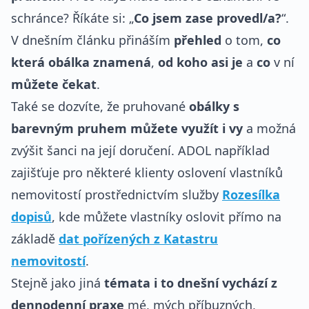
schránce? Říkáte si: „
Co jsem zase provedl/a?
“.
V dnešním článku přináším
přehled
o tom,
co
která obálka znamená
,
od koho asi je
a
co
v ní
můžete čekat
.
Také se dozvíte, že pruhované
obálky s
barevným pruhem můžete využít i vy
a možná
zvýšit šanci na její doručení. ADOL například
zajišťuje pro některé klienty oslovení vlastníků
nemovitostí prostřednictvím služby
Rozesílka
dopisů
, kde můžete vlastníky oslovit přímo na
základě
dat pořízených z Katastru
nemovitostí
.
Stejně jako jiná
témata i to dnešní vychází z
dennodenní praxe
mé, mých příbuzných,