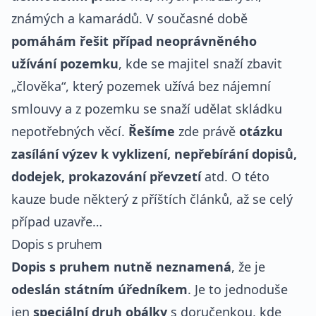
známých a kamarádů. V současné době
pomáhám řešit případ neoprávněného
užívání pozemku
, kde se majitel snaží zbavit
„člověka“, který pozemek užívá bez nájemní
smlouvy a z pozemku se snaží udělat skládku
nepotřebných věcí.
Řešíme
zde právě
otázku
zasílání výzev k vyklizení, nepřebírání dopisů,
dodejek, prokazování převzetí
atd. O této
kauze bude některý z příštích článků, až se celý
případ uzavře…
Dopis s pruhem
Dopis s pruhem nutně neznamená
, že je
odeslán státním úředníkem
. Je to jednoduše
jen
speciální druh obálky
s doručenkou, kde