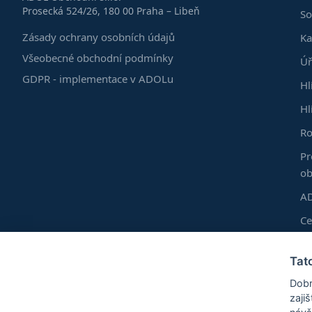
Prosecká 524/26, 180 00 Praha – Libeň
So
Zásady ochrany osobních údajů
Ka
Všeobecné obchodní podmínky
Úř
GDPR - implementace v ADOLu
Hl
Hl
Ro
Pr
ob
AD
C
Do
Tat
Vl
Dobr
Ro
zaji