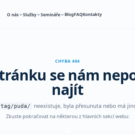
Blog
FAQ
Kontakty
O nás
Služby
Semináře
CHYBA 404
stránku se nám nepo
najít
neexistuje, byla přesunuta nebo má jin
/tag/puda/
Zkuste pokračovat na některou z hlavních sekcí webu: