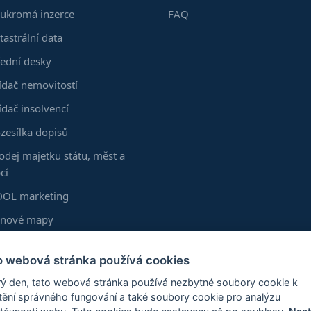
ukromá inzerce
FAQ
tastrální data
ední desky
ídač nemovitostí
ídač insolvencí
zesílka dopisů
odej majetku státu, měst a
cí
OL marketing
enové mapy
kumenty z KN
o webová stránka používá cookies
astní vrstvy
ý den, tato webová stránka používá nezbytné soubory cookie k
zšíření Chrome
štění správného fungování a také soubory cookie pro analýzu