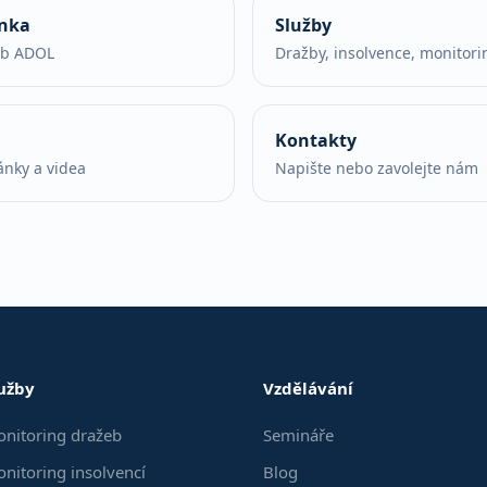
ánka
Služby
eb ADOL
Dražby, insolvence, monitori
Kontakty
ánky a videa
Napište nebo zavolejte nám
užby
Vzdělávání
nitoring dražeb
Semináře
nitoring insolvencí
Blog