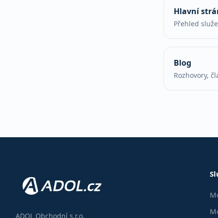
Hlavní str
Přehled služ
Blog
Rozhovory, čl
Sl
Mo
Mo
ADOL Obchodní s.r.o.