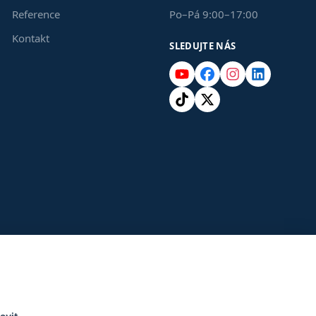
Reference
Po–Pá 9:00–17:00
Kontakt
SLEDUJTE NÁS
YouTube
Facebook
Instagram
LinkedIn
TikTok
X