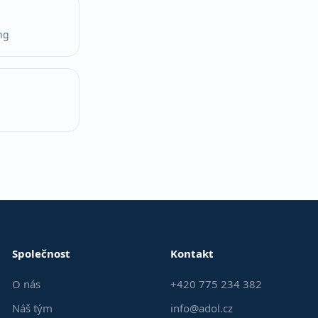
ng
Společnost
Kontakt
O nás
+420 775 234 382
Náš tým
info@adol.cz