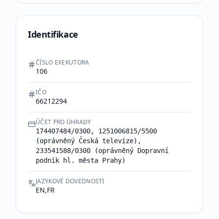
Identifikace
ČÍSLO EXEKUTORA
106
IČO
66212294
ÚČET PRO ÚHRADY
174407484/0300, 1251006815/5500
(oprávněný Česká televize),
233541588/0300 (oprávněný Dopravní
podnik hl. města Prahy)
JAZYKOVÉ DOVEDNOSTI
EN,FR