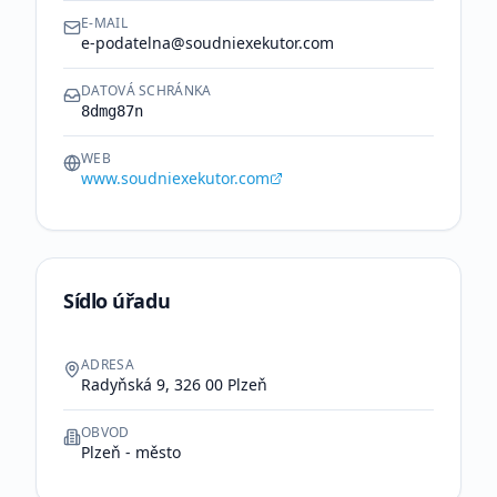
E-MAIL
e-podatelna@soudniexekutor.com
DATOVÁ SCHRÁNKA
8dmg87n
WEB
www.soudniexekutor.com
Sídlo úřadu
ADRESA
Radyňská 9, 326 00 Plzeň
OBVOD
Plzeň - město