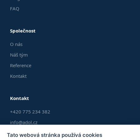
FAQ
Společnost
O nás
Náš tým
Reference
Kontakt
Kontakt
+420 775 234 382
info@adol.cz
Po–Pá 9:00–17:00
Tato webová stránka používá cookies