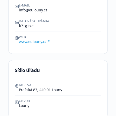
E-MAIL
info@eulouny.cz
DATOVÁ SCHRÁNKA
k7tgtxc
WEB
www.eulouny.cz
Sídlo úřadu
ADRESA
Pražská 83, 440 01 Louny
OBVOD
Louny