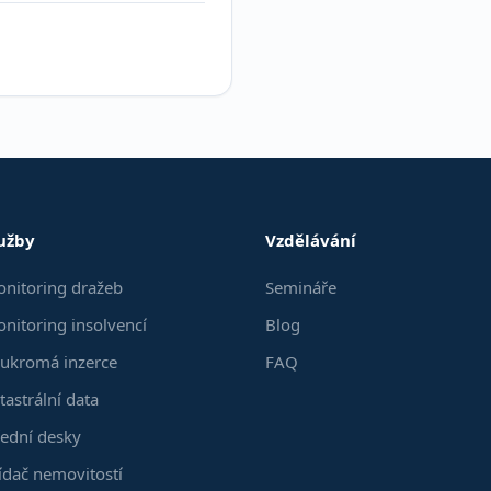
užby
Vzdělávání
nitoring dražeb
Semináře
nitoring insolvencí
Blog
ukromá inzerce
FAQ
tastrální data
ední desky
ídač nemovitostí