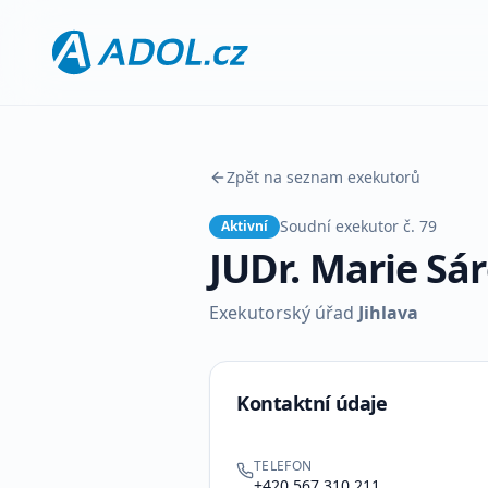
Zpět na seznam exekutorů
Soudní exekutor č.
79
Aktivní
JUDr. Marie Sá
Exekutorský úřad
Jihlava
Kontaktní údaje
TELEFON
+420 567 310 211