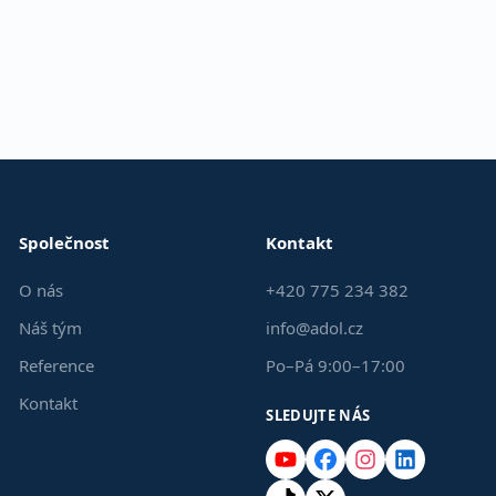
Společnost
Kontakt
O nás
+420 775 234 382
Náš tým
info@adol.cz
Reference
Po–Pá 9:00–17:00
Kontakt
SLEDUJTE NÁS
YouTube
Facebook
Instagram
LinkedIn