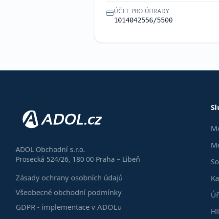
ÚČET PRO ÚHRADY
1014042556/5500
Sl
Mo
Mo
ADOL Obchodní s.r.o.
Prosecká 524/26, 180 00 Praha – Libeň
So
Zásady ochrany osobních údajů
Ka
Všeobecné obchodní podmínky
Úř
GDPR - implementace v ADOLu
Hl