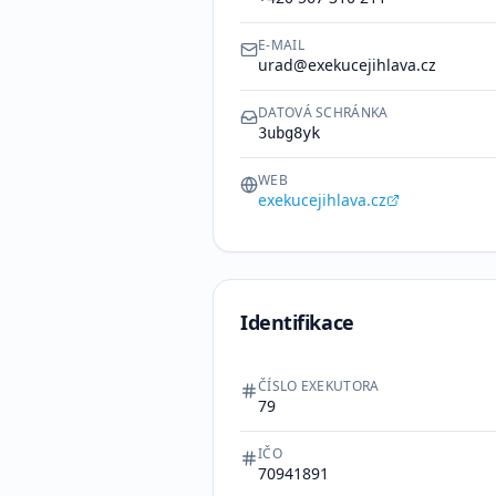
E-MAIL
urad@exekucejihlava.cz
DATOVÁ SCHRÁNKA
3ubg8yk
WEB
exekucejihlava.cz
Identifikace
ČÍSLO EXEKUTORA
79
IČO
70941891