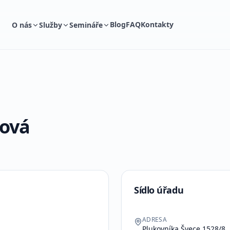
Blog
FAQ
Kontakty
O nás
Služby
Semináře
rová
Sídlo úřadu
ADRESA
Plukovníka Švece 1528/8, 