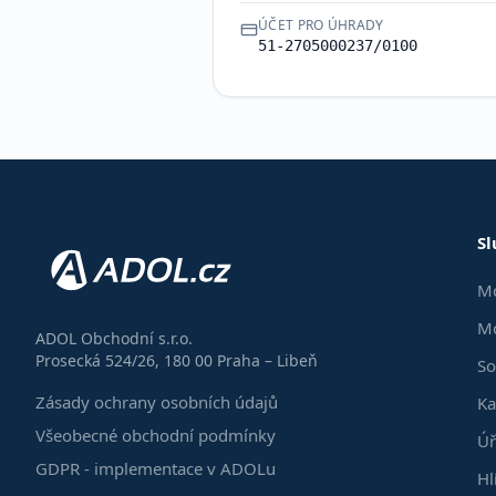
ÚČET PRO ÚHRADY
51-2705000237/0100
Sl
Mo
Mo
ADOL Obchodní s.r.o.
Prosecká 524/26, 180 00 Praha – Libeň
So
Zásady ochrany osobních údajů
Ka
Všeobecné obchodní podmínky
Úř
GDPR - implementace v ADOLu
Hl