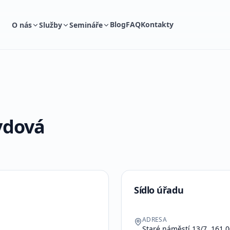
Blog
FAQ
Kontakty
O nás
Služby
Semináře
vdová
Sídlo úřadu
ADRESA
Staré náměstí 13/7, 161 