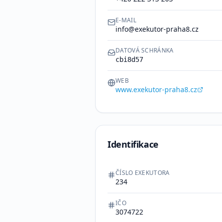
E-MAIL
info@exekutor-praha8.cz
DATOVÁ SCHRÁNKA
cbi8d57
WEB
www.exekutor-praha8.cz
Identifikace
ČÍSLO EXEKUTORA
234
IČO
3074722