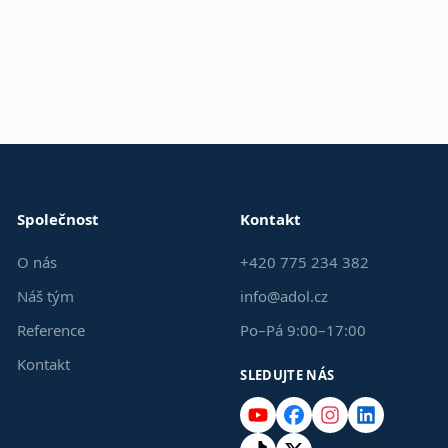
Společnost
Kontakt
O nás
+420 775 234 382
Náš tým
info@adol.cz
Reference
Po–Pá 9:00–17:00
Kontakt
SLEDUJTE NÁS
YouTube
Facebook
Instagram
LinkedIn