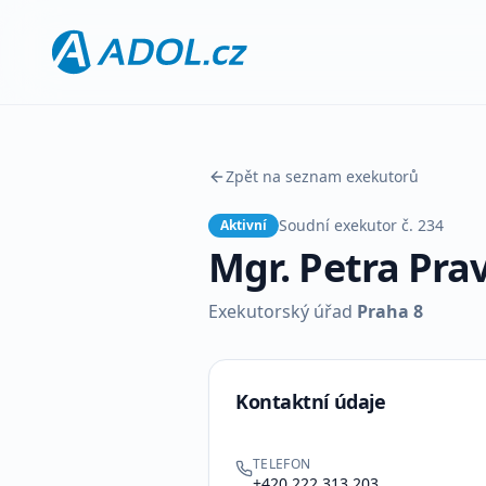
Zpět na seznam exekutorů
Soudní exekutor č.
234
Aktivní
Mgr. Petra Pra
Exekutorský úřad
Praha 8
Kontaktní údaje
TELEFON
+420 222 313 203