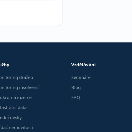
užby
Vzdělávání
nitoring dražeb
Semináře
nitoring insolvencí
Blog
ukromá inzerce
FAQ
tastrální data
ední desky
ídač nemovitostí