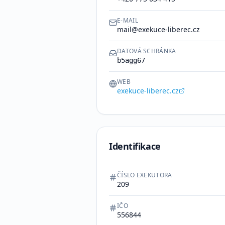
E-MAIL
mail@exekuce-liberec.cz
DATOVÁ SCHRÁNKA
b5agg67
WEB
exekuce-liberec.cz
Identifikace
ČÍSLO EXEKUTORA
209
IČO
556844