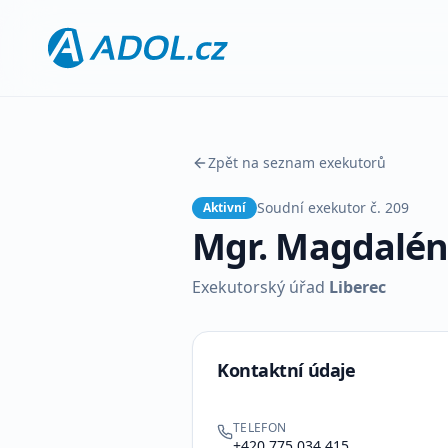
Zpět na seznam exekutorů
Soudní exekutor č.
209
Aktivní
Mgr. Magdalén
Exekutorský úřad
Liberec
Kontaktní údaje
TELEFON
+420 775 034 415