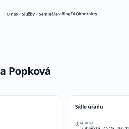
Blog
FAQ
Kontakty
O nás
Služby
Semináře
a Popková
Sídlo úřadu
ADRESA
Truhlářská 515/2a, 460 01