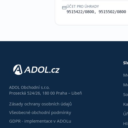
ÚČET PRO ÚHRADY
9515422/0800, 9515502/0800
Sl
Mo
Mo
ADOL Obchodní s.r.o.
Prosecká 524/26, 180 00 Praha – Libeň
So
Zásady ochrany osobních údajů
Ka
Všeobecné obchodní podmínky
Úř
GDPR - implementace v ADOLu
Hl