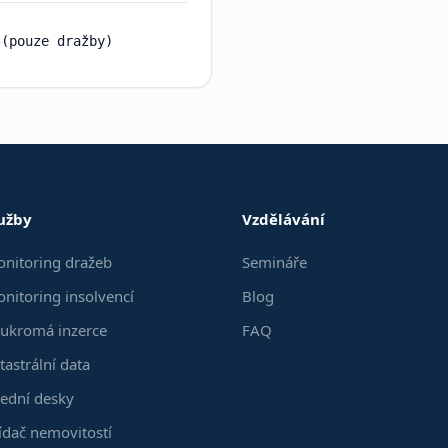
 (pouze dražby)
užby
Vzdělávání
nitoring dražeb
Semináře
nitoring insolvencí
Blog
ukromá inzerce
FAQ
tastrální data
ední desky
ídač nemovitostí