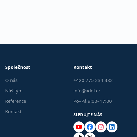
Společnost
Kontakt
O nás
+420 775 234 382
Náš tým
info@adol.cz
Reference
Po–Pá 9:00–17:00
Kontakt
SLEDUJTE NÁS
YouTube
Facebook
Instagram
LinkedIn