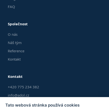
FAQ
Společnost
O nás
Náš tým
Reference
Kontakt
Kontakt
+420 775 234 382
info@adol.cz
Po–Pá 9:00–17:00
Tato webová stránka používá cookies