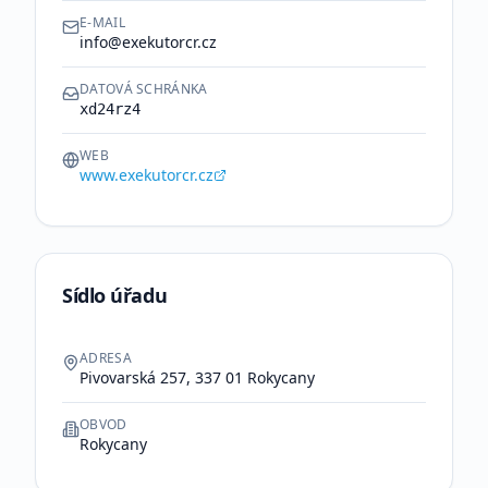
E-MAIL
info@exekutorcr.cz
DATOVÁ SCHRÁNKA
xd24rz4
WEB
www.exekutorcr.cz
Sídlo úřadu
ADRESA
Pivovarská 257, 337 01 Rokycany
OBVOD
Rokycany