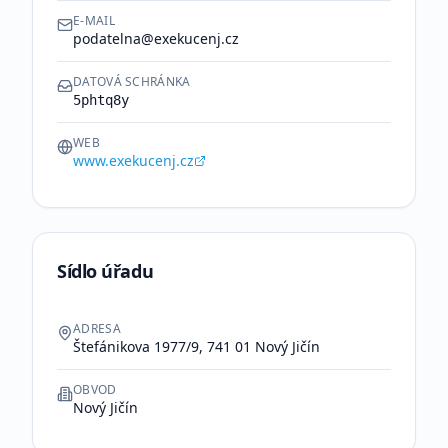
E-MAIL
podatelna@exekucenj.cz
DATOVÁ SCHRÁNKA
5phtq8y
WEB
www.exekucenj.cz
Sídlo úřadu
ADRESA
Štefánikova 1977/9, 741 01 Nový Jičín
OBVOD
Nový Jičín