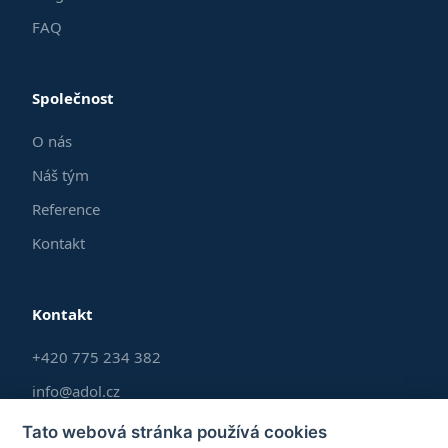
FAQ
Společnost
O nás
Náš tým
Reference
Kontakt
Kontakt
+420 775 234 382
info@adol.cz
Po–Pá 9:00–17:00
Tato webová stránka používá cookies