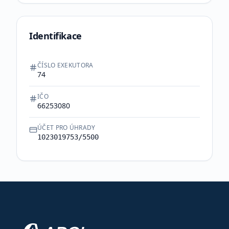
Identifikace
ČÍSLO EXEKUTORA
74
IČO
66253080
ÚČET PRO ÚHRADY
1023019753/5500