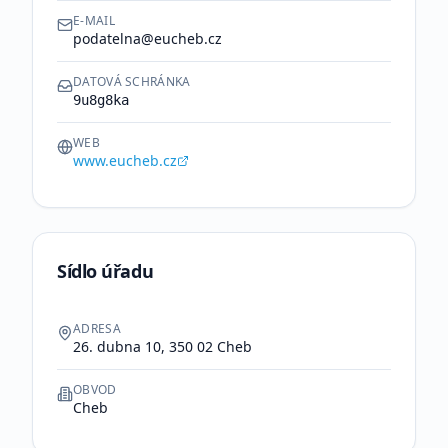
E-MAIL
podatelna@eucheb.cz
DATOVÁ SCHRÁNKA
9u8g8ka
WEB
www.eucheb.cz
Sídlo úřadu
ADRESA
26. dubna 10, 350 02 Cheb
OBVOD
Cheb