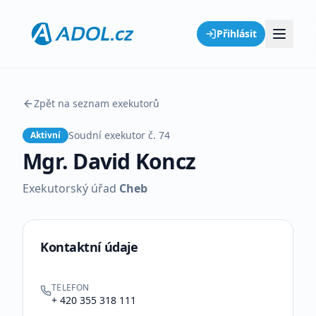
Přihlásit
Zpět na seznam exekutorů
Soudní exekutor č.
74
Aktivní
Mgr. David Koncz
Exekutorský úřad
Cheb
Kontaktní údaje
TELEFON
+ 420 355 318 111