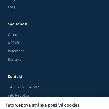
FAQ
Společnost
O nás
Náš tým
Reference
Kontakt
Kontakt
+420 775 234 382
info@adol.cz
Po–Pá 9:00–17:00
Tato webová stránka používá cookies