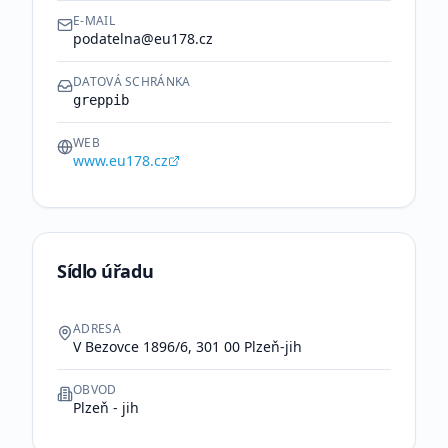
E-MAIL
podatelna@eu178.cz
DATOVÁ SCHRÁNKA
greppib
WEB
www.eu178.cz
Sídlo úřadu
ADRESA
V Bezovce 1896/6, 301 00 Plzeň-jih
OBVOD
Plzeň - jih