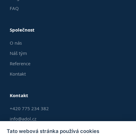
FAQ
Společnost
O nás
Náš tým
Reference
Kontakt
Kontakt
+420 775 234 382
info@adol.cz
Po–Pá 9:00–17:00
Tato webová stránka používá cookies