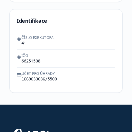
Identifikace
ČÍSLO EXEKUTORA
41
IČO
66251508
ÚČET PRO ÚHRADY
1669033036/5500