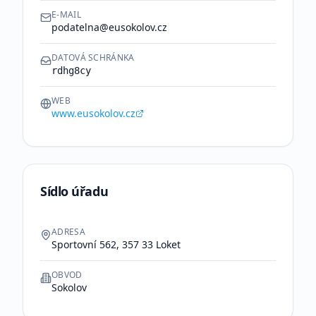
E-MAIL
podatelna@eusokolov.cz
DATOVÁ SCHRÁNKA
rdhg8cy
WEB
www.eusokolov.cz
Sídlo úřadu
ADRESA
Sportovní 562, 357 33 Loket
OBVOD
Sokolov