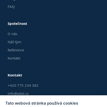
FAQ
Společnost
O nás
Náš tým
Reference
Kontakt
Kontakt
+420 775 234 382
info@adol.cz
Po–Pá 9:00–17:00
Tato webová stránka používá cookies