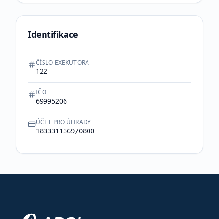
Identifikace
ČÍSLO EXEKUTORA
122
IČO
69995206
ÚČET PRO ÚHRADY
1833311369/0800