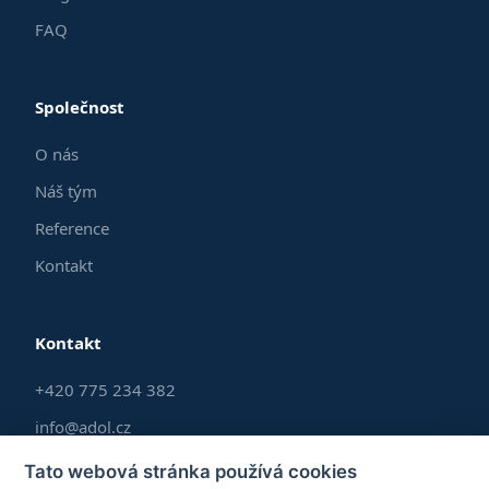
FAQ
Společnost
O nás
Náš tým
Reference
Kontakt
Kontakt
+420 775 234 382
info@adol.cz
Po–Pá 9:00–17:00
Tato webová stránka používá cookies