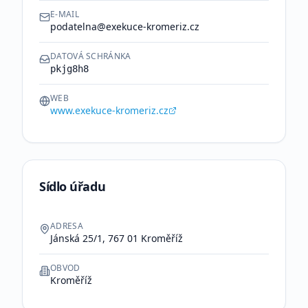
E-MAIL
podatelna@exekuce-kromeriz.cz
DATOVÁ SCHRÁNKA
pkjg8h8
WEB
www.exekuce-kromeriz.cz
Sídlo úřadu
ADRESA
Jánská 25/1, 767 01 Kroměříž
OBVOD
Kroměříž