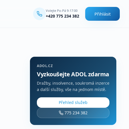
Volejte Po-Pá 9-17:00
Přihlásit
+420 775 234 382
ADOL.CZ
Vyzkoušejte ADOL zdarma
Dražby, insolvence, soukromá inzerce
a další služby, vše na jednom místě.
Přehled služeb
775 234 382