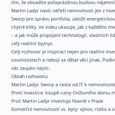
tím, že obsadíte poloprázdnou budovu nájemní
Martin Ladyr navíc neřeší nemovitosti jen z inve
Sworp pro správu portfolia, založil energetickou
chytré kliky. Ve videu ukazuje, jak z každého 
– a jak může propojení technologií, vlastních li
celý realitní byznys.
Celý rozhovor je inspirací nejen pro realitní inv
souvislostech a nebojí se dělat věci jinak. Podí
vás zaujalo nejvíc.
Obsah rozhovoru:
Martin Ladyr, Sworp a cesta od IT k nemovitos
První investice: koupě ruiny činžovního domu m
Proč Martin Ladyr investuje hlavně v Praze
Komerční nemovitosti vs. byty: výnos, riziko a 