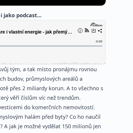
 jako podcast...
 svůj tým, a tak místo pronájmu rovnou
ch budov, průmyslových areálů a
tě přes 2 miliardy korun. A to všechno s
erý věří číslům víc než trendům.
nvesticemi do komerčních nemovitostí.
myslovým halám před byty? Co ho naučil
? A jak je možné vydělat 150 milionů jen