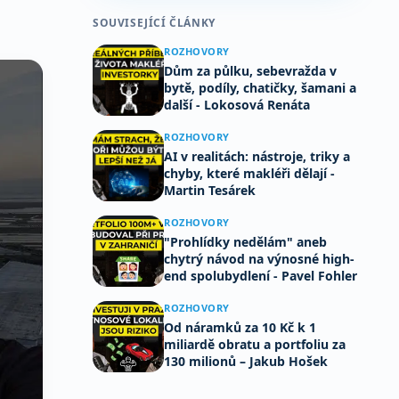
SOUVISEJÍCÍ ČLÁNKY
ROZHOVORY
Dům za půlku, sebevražda v
bytě, podíly, chatičky, šamani a
další - Lokosová Renáta
ROZHOVORY
AI v realitách: nástroje, triky a
chyby, které makléři dělají -
Martin Tesárek
ROZHOVORY
"Prohlídky nedělám" aneb
chytrý návod na výnosné high-
end spolubydlení - Pavel Fohler
ROZHOVORY
Od náramků za 10 Kč k 1
miliardě obratu a portfoliu za
130 milionů – Jakub Hošek