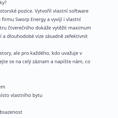
ky?
storské pozice. Vytvořil vlastní software
 firmu Sworp Energy a vyvíjí i vlastní
metru čtverečního dokáže vytěžit maximum
dí a dlouhodobé vize zásadně zefektivnit
estory, ale pro každého, kdo uvažuje v
vejte se na celý záznam a napište nám, co
tem
ísto vlastního bytu
obsazenost