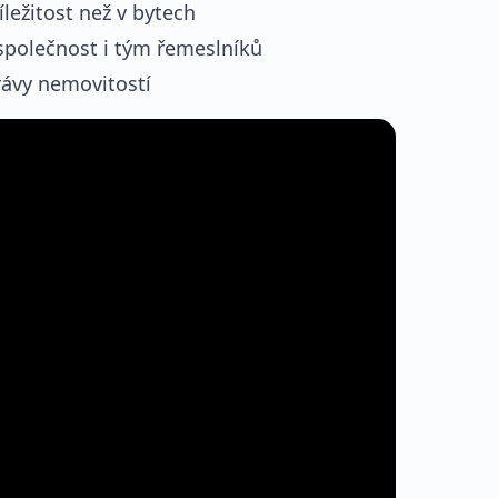
ležitost než v bytech
 společnost i tým řemeslníků
právy nemovitostí