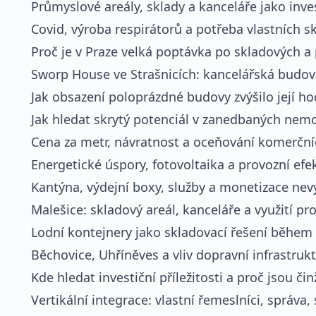
Průmyslové areály, sklady a kanceláře jako inves
Covid, výroba respirátorů a potřeba vlastních s
Proč je v Praze velká poptávka po skladových a
Sworp House ve Strašnicích: kancelářská budov
Jak obsazení poloprázdné budovy zvýšilo její h
Jak hledat skrytý potenciál v zanedbaných nem
Cena za metr, návratnost a oceňování komerčn
Energetické úspory, fotovoltaika a provozní efe
Kantýna, výdejní boxy, služby a monetizace nev
Malešice: skladový areál, kanceláře a využití pr
Lodní kontejnery jako skladovací řešení během
Běchovice, Uhříněves a vliv dopravní infrastruk
Kde hledat investiční příležitosti a proč jsou č
Vertikální integrace: vlastní řemeslníci, správa