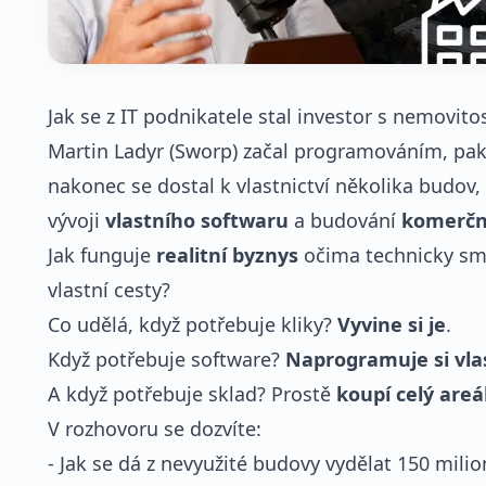
Jak se z IT podnikatele stal investor s nemovit
Martin Ladyr (Sworp) začal programováním, pa
nakonec se dostal k vlastnictví několika budov
vývoji
vlastního softwaru
a budování
komerčn
Jak funguje
realitní byznys
očima technicky smýš
vlastní cesty?
Co udělá, když potřebuje kliky?
Vyvine si je
.
Když potřebuje software?
Naprogramuje
si
vla
A když potřebuje sklad? Prostě
koupí
celý
areá
V rozhovoru se dozvíte:
- Jak se dá z nevyužité budovy vydělat 150 milio