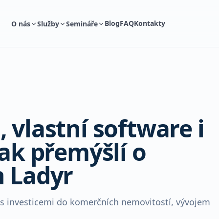
Blog
FAQ
Kontakty
O nás
Služby
Semináře
 vlastní software i
jak přemýšlí o
n Ladyr
ti s investicemi do komerčních nemovitostí, vývojem