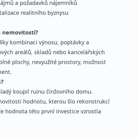
 nájmů a požadavků nájemníků
talizace realitního byznysu
h nemovitostí?
díky kombinaci výnosu, poptávky a
vých areálů, skladů nebo kancelářských
volné plochy, nevyužité prostory, možnost
ment.
m?
 mladý koupil ruinu činžovního domu.
movitosti hodnotu, kterou šlo rekonstrukcí
e hodnota této první investice vzrostla