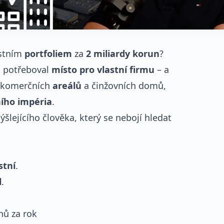
ostním
portfoliem
za
2 miliardy korun
?
k potřeboval
místo pro vlastní firmu
– a
, komerčních
areálů
a činžovních domů,
ího impéria
.
lejícího člověka, který se nebojí hledat
stní
.
l
.
nů za rok