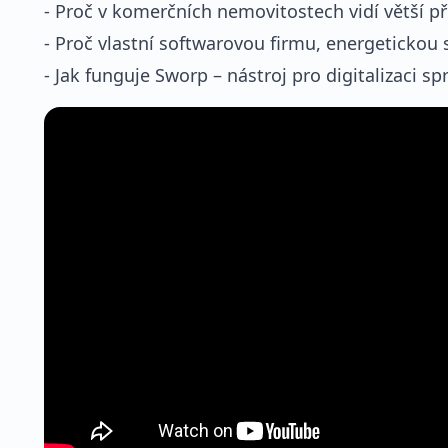
- Proč v komerčních nemovitostech vidí větší pří
- Proč vlastní softwarovou firmu, energetickou
- Jak funguje Sworp – nástroj pro digitalizaci s