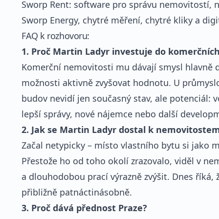
Sworp Rent: software pro správu nemovitostí,
Sworp Energy, chytré měření, chytré kliky a digi
FAQ k rozhovoru:
1. Proč Martin Ladyr investuje do komerčníc
Komerční nemovitosti mu dávají smysl hlavně 
možnosti aktivně zvyšovat hodnotu. U průmyslo
budov nevidí jen současný stav, ale potenciál: 
lepší správy, nové nájemce nebo další develop
2. Jak se Martin Ladyr dostal k nemovitoste
Začal netypicky – místo vlastního bytu si jako
Přestože ho od toho okolí zrazovalo, viděl v ne
a dlouhodobou prací výrazně zvýšit. Dnes říká, ž
přibližně patnáctinásobně.
3. Proč dává přednost Praze?