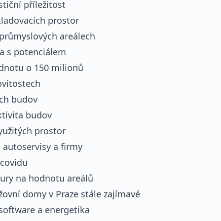
tiční příležitost
kladovacích prostor
 průmyslových areálech
a s potenciálem
odnotu o 150 milionů
ovitostech
ích budov
ktivita budov
yužitých prostor
o autoservisy a firmy
 covidu
tury na hodnotu areálů
inžovní domy v Praze stále zajímavé
, software a energetika