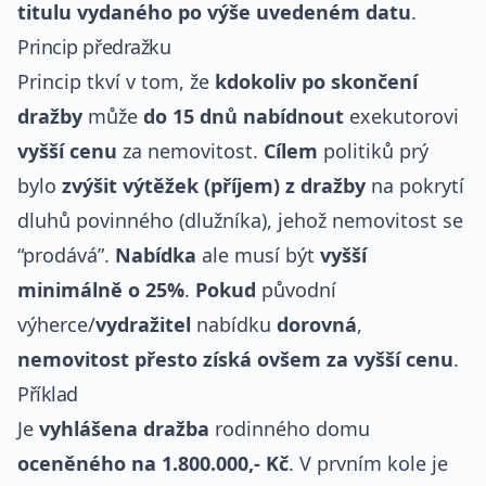
titulu vydaného po výše uvedeném datu
.
Princip předražku
Princip tkví v tom, že
kdokoliv po skončení
dražby
může
do 15 dnů nabídnout
exekutorovi
vyšší cenu
za nemovitost.
Cílem
politiků prý
bylo
zvýšit výtěžek (příjem) z dražby
na pokrytí
dluhů povinného (dlužníka), jehož nemovitost se
“prodává”.
Nabídka
ale musí být
vyšší
minimálně o 25%
.
Pokud
původní
výherce/
vydražitel
nabídku
dorovná
,
nemovitost přesto získá ovšem za vyšší cenu
.
Příklad
Je
vyhlášena dražba
rodinného domu
oceněného na 1.800.000,- Kč
. V prvním kole je