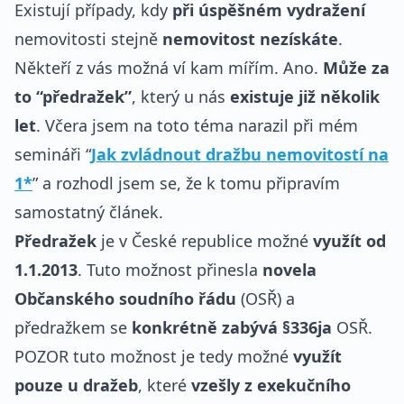
Existují případy, kdy
při úspěšném vydražení
nemovitosti stejně
nemovitost nezískáte
.
Někteří z vás možná ví kam mířím. Ano.
Může za
to “předražek”
, který u nás
existuje již několik
let
. Včera jsem na toto téma narazil při mém
semináři “
Jak zvládnout dražbu nemovitostí na
1*
” a rozhodl jsem se, že k tomu připravím
samostatný článek.
Předražek
je v České republice možné
využít od
1.1.2013
. Tuto možnost přinesla
novela
Občanského soudního řádu
(OSŘ) a
předražkem se
konkrétně zabývá §336ja
OSŘ.
POZOR tuto možnost je tedy možné
využít
pouze u dražeb
, které
vzešly z exekučního