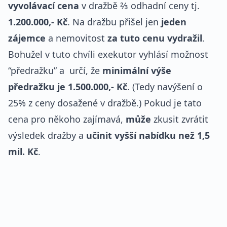
vyvolávací cena
v dražbě ⅔ odhadní ceny tj.
1.200.000,- Kč
. Na dražbu přišel jen
jeden
zájemce
a nemovitost
za tuto cenu vydražil
.
Bohužel v tuto chvíli exekutor vyhlásí možnost
“předražku” a určí, že
minimální výše
předražku je 1.500.000,- Kč
. (Tedy navýšení o
25% z ceny dosažené v dražbě.) Pokud je tato
cena pro někoho zajímavá,
může
zkusit zvrátit
výsledek dražby a
učinit vyšší nabídku než 1,5
mil. Kč
.
REKLAMA