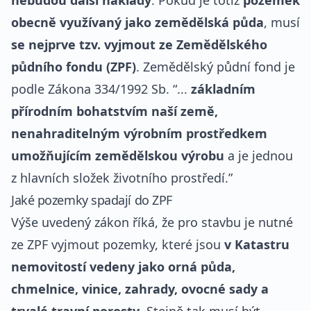
nebudou další náklady
. Pokud je totiž
pozemek
obecně využívaný jako zemědělská půda
, musí
se nejprve tzv. vyjmout ze Zemědělského
půdního fondu (ZPF)
. Zemědělský půdní fond je
podle Zákona 334/1992 Sb. “...
základním
přírodním bohatstvím naší země,
nenahraditelným výrobním prostředkem
umožňujícím zemědělskou výrobu
a je jednou
z hlavních složek životního prostředí.”
Jaké pozemky spadají do ZPF
Výše uvedený zákon říká, že pro stavbu je nutné
ze ZPF vyjmout pozemky, které jsou
v Katastru
nemovitostí vedeny jako orná půda,
chmelnice, vinice, zahrady, ovocné sady a