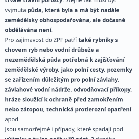
trvalé travní porosty
. Stejně tak musí být
vyjmuta
půda, která byla a má být nadále
zemědělsky obhospodařována, ale dočasně
obdělávána není
.
Pro zajímavost do ZPF patří
také rybníky s
chovem ryb nebo vodní drůbeže a
nezemědělská půda potřebná k zajišťování
zemědělské výroby, jako polní cesty, pozemky
se zařízením důležitým pro polní závlahy,
závlahové vodní nádrže, odvodňovací příkopy,
hráze sloužící k ochraně před zamokřením
nebo zátopou, technická protierozní opatření
apod.
Jsou samozřejmě i případy, které spadají pod