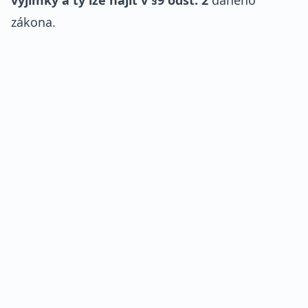
výjimky a ty lze najít v §9 odst. 2
daného
zákona.
REKLAMA